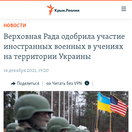
Доступность
ссылки
Вернуться
НОВОСТИ
к
НОВОСТИ
Верховная Рада одобрила участие
основному
СПЕЦПРОЕКТЫ
содержанию
иностранных военных в учениях
ВОДА
Вернутся
ГРУЗ 200
на территории Украины
к
ИСТОРИЯ
КАРТА ВОЕННЫХ ОБЪЕКТОВ КРЫМА
главной
14 декабря 2021, 19:20
ЕЩЕ
11 ЛЕТ ОККУПАЦИИ КРЫМА. 11 ИСТОРИЙ СОПРОТИВЛЕНИЯ
навигации
Вернутся
Поделиться
Читать без VPN
РАДІО СВОБОДА
ИНТЕРАКТИВ
к
КАК ОБОЙТИ БЛОКИРОВКУ
ИНФОГРАФИКА
поиску
ТЕЛЕПРОЕКТ КРЫМ.РЕАЛИИ
Українською
СОВЕТЫ ПРАВОЗАЩИТНИКОВ
Qırımtatar
ПРОПАВШИЕ БЕЗ ВЕСТИ