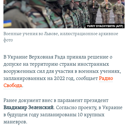
ПРИСОЕДИНЯЙТЕСЬ!
ПОБЕДИТЕЛЕЙ НЕ СУДЯТ?
КРЫМ.НЕПОКОРЕННЫЙ
ELIFBE
Военные учения во Львове, иллюстрационное архивное
УКРАИНСКАЯ ПРОБЛЕМА КРЫМА
фото
Все сайты RFE/RL
В Украине Верховная Рада приняла решение о
допуске на территорию страны иностранных
вооруженных сил для участия в военных учениях,
запланированных на 2022 год, сообщает
Радио
Свобода
.
Ранее документ внес в парламент президент
Владимир Зеленский
. Согласно проекту, в Украине
в будущем году запланированы 10 крупных
маневров.