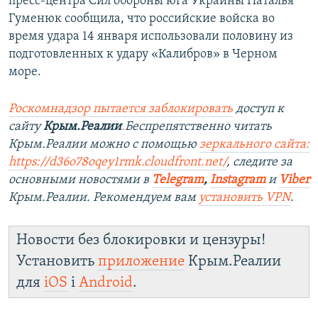
пресс-центра Сил обороны юга Украины Наталья
Гуменюк сообщила, что российские войска во
время удара 14 января использовали половину из
подготовленных к удару «Калибров» в Черном
море.
Роскомнадзор пытается заблокировать
доступ к
сайту
Крым.Реалии
.
Беспрепятственно читать
Крым.Реалии можно с помощью
зеркального сайта:
https://d36o78oqey1rmk.cloudfront.net/
, следите за
основными новостями в
Telegram
,
Instagram
и
Viber
Крым.Реалии. Рекомендуем вам
установить VPN
.
Новости без блокировки и цензуры!
Установить
приложение
Крым.Реалии
для
iOS
і
Android
.