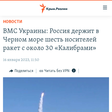
Доступность
ссылки
Вернуться
НОВОСТИ
к
НОВОСТИ
ВМС Украины: Россия держит в
основному
СПЕЦПРОЕКТЫ
содержанию
Черном море шесть носителей
ВОДА
Вернутся
ГРУЗ 200
ракет с около 30 «Калибрами»
к
ИСТОРИЯ
КАРТА ВОЕННЫХ ОБЪЕКТОВ КРЫМА
главной
16 января 2023, 11:50
ЕЩЕ
11 ЛЕТ ОККУПАЦИИ КРЫМА. 11 ИСТОРИЙ СОПРОТИВЛЕНИЯ
навигации
Вернутся
Поделиться
Читать без VPN
РАДІО СВОБОДА
ИНТЕРАКТИВ
к
КАК ОБОЙТИ БЛОКИРОВКУ
ИНФОГРАФИКА
поиску
ТЕЛЕПРОЕКТ КРЫМ.РЕАЛИИ
Українською
СОВЕТЫ ПРАВОЗАЩИТНИКОВ
Qırımtatar
ПРОПАВШИЕ БЕЗ ВЕСТИ