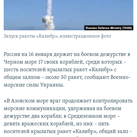
ПРИСОЕДИНЯЙТЕСЬ!
ПОБЕДИТЕЛЕЙ НЕ СУДЯТ?
КРЫМ.НЕПОКОРЕННЫЙ
ELIFBE
Запуск ракеты «Калибр», иллюстрационное фото
УКРАИНСКАЯ ПРОБЛЕМА КРЫМА
Все сайты RFE/RL
Россия на 16 января держит на боевом дежурстве в
Черном море 17 своих кораблей, среди которых –
шесть носителей крылатых ракет «Калибр» с
общим залпом – около 30 ракет, сообщают Военно-
морские силы Украины.
«В Азовском море враг продолжает контролировать
морские коммуникации, удерживая на боевом
дежурстве два корабля; в Средиземном море –
девять вражеских кораблей, из них – пять
носителей крылатых ракет «Калибр», общий залп –