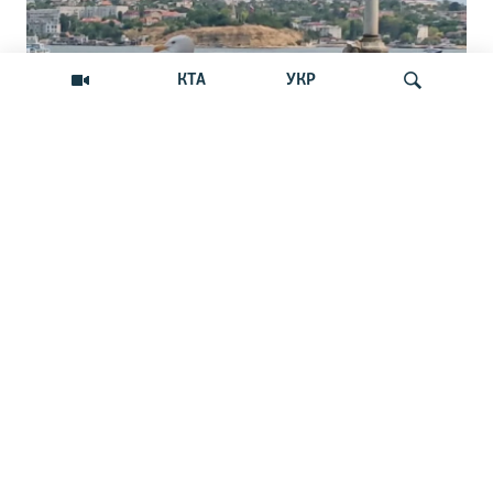
КТА
УКР
В Севастополе обещают закрыть путь с
Искать
моря украинским БпЛА. Реально ли
это?
Российские власти города анонсировали
появление новой системы защиты от
беспилотников
НОВОСТИ
11:45