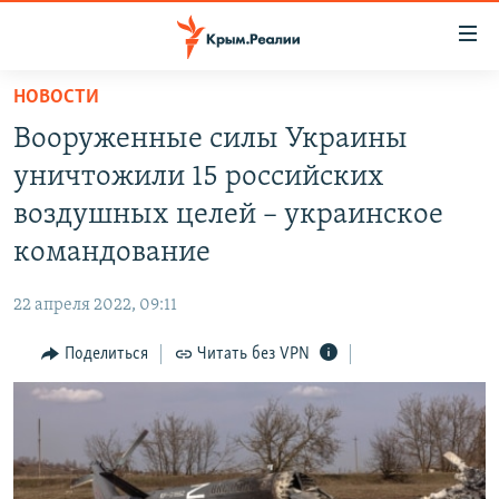
Доступность
ссылки
Вернуться
НОВОСТИ
к
НОВОСТИ
Вооруженные силы Украины
основному
СПЕЦПРОЕКТЫ
содержанию
уничтожили 15 российских
ВОДА
Вернутся
ГРУЗ 200
воздушных целей – украинское
к
ИСТОРИЯ
КАРТА ВОЕННЫХ ОБЪЕКТОВ КРЫМА
командование
главной
ЕЩЕ
11 ЛЕТ ОККУПАЦИИ КРЫМА. 11 ИСТОРИЙ СОПРОТИВЛЕНИЯ
навигации
22 апреля 2022, 09:11
Вернутся
РАДІО СВОБОДА
ИНТЕРАКТИВ
к
Поделиться
Читать без VPN
КАК ОБОЙТИ БЛОКИРОВКУ
ИНФОГРАФИКА
поиску
ТЕЛЕПРОЕКТ КРЫМ.РЕАЛИИ
Українською
СОВЕТЫ ПРАВОЗАЩИТНИКОВ
Qırımtatar
ПРОПАВШИЕ БЕЗ ВЕСТИ