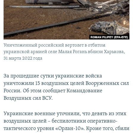
ПРИСОЕДИНЯЙТЕСЬ!
ПОБЕДИТЕЛЕЙ НЕ СУДЯТ?
КРЫМ.НЕПОКОРЕННЫЙ
ELIFBE
УКРАИНСКАЯ ПРОБЛЕМА КРЫМА
Все сайты RFE/RL
Уничтоженный российский вертолет в отбитом
украинской армией селе Малая Рогань вблизи Харькова,
31 марта 2022 года
За прошедшие сутки украинские войска
уничтожили 15 воздушных целей Вооруженных сил
России. Об этом сообщает Командование
Воздушных сил ВСУ.
Украинские военные уточнили, что девять из этих
воздушных целей – беспилотники оперативно-
тактического уровня «Орлан-10». Кроме того, сбили