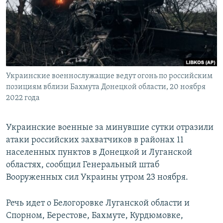
ПРИСОЕДИНЯЙТЕСЬ!
ПОБЕДИТЕЛЕЙ НЕ СУДЯТ?
КРЫМ.НЕПОКОРЕННЫЙ
ELIFBE
УКРАИНСКАЯ ПРОБЛЕМА КРЫМА
Все сайты RFE/RL
Украинские военнослужащие ведут огонь по российским
позициям вблизи Бахмута Донецкой области, 20 ноября
2022 года
Украинские военные за минувшие сутки отразили
атаки российских захватчиков в районах 11
населенных пунктов в Донецкой и Луганской
областях, сообщил Генеральный штаб
Вооруженных сил Украины утром 23 ноября.
Речь идет о Белогоровке Луганской области и
Спорном, Берестове, Бахмуте, Курдюмовке,