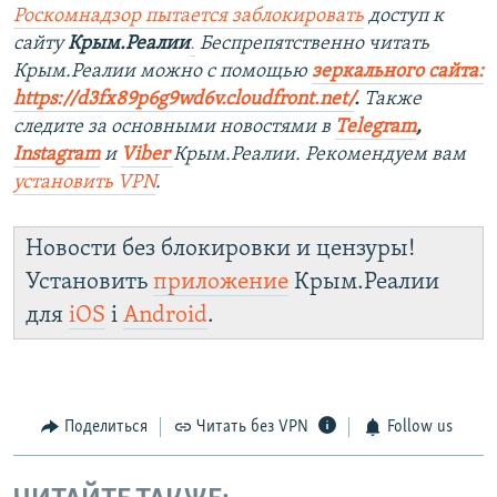
Роскомнадзор пытается заблокировать
доступ к
сайту
Крым.Реалии
.
Беспрепятственно читать
Крым.Реалии можно с помощью
зеркального сайта:
https://d3fx89p6g9wd6v.cloudfront.net/
. ​
Также
следите за основными новостями в
Telegram
,
Instagram
и
Viber
Крым.Реалии. Рекомендуем вам
установить
VPN
.
Новости без блокировки и цензуры!
Установить
приложение
Крым.Реалии
для
iOS
і
Android
.
Поделиться
Читать без VPN
Follow us