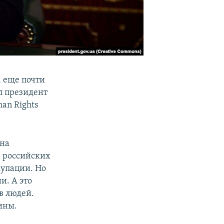
, еще почти
л президент
an Rights
 на
а российских
купации. Но
и. А это
в людей.
ины.