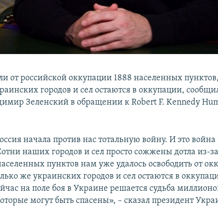
ли от российской оккупации 1888 населенных пунктов
краинских городов и сел остаются в оккупации, сообщи
имир Зеленский в обращении к Robert F. Kennedy Hum
оссия начала против нас тотальную войну. И это война
отни наших городов и сел просто сожжены дотла из-з
 населенных пунктов нам уже удалось освободить от ок
лько же украинских городов и сел остаются в оккупаци
ейчас на поле боя в Украине решается судьба миллионо
оторые могут быть спасены», – сказал президент Укра