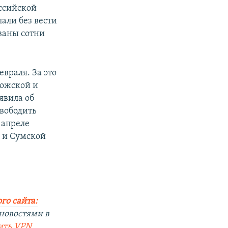
оссийской
али без вести
ваны сотни
враля. За это
рожской и
явила об
свободить
 апреле
 и Сумской
го сайта:
новостями в
ить
VPN
.