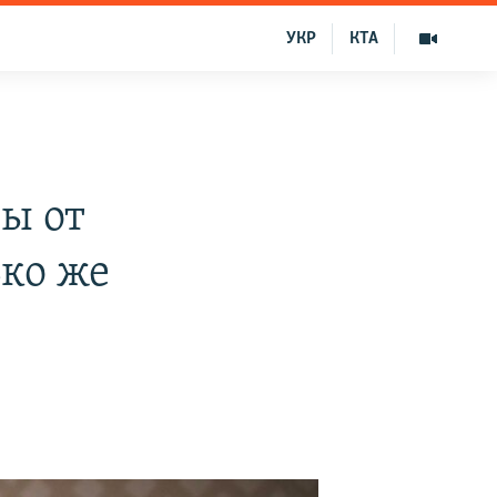
УКР
КТА
ы от
ько же