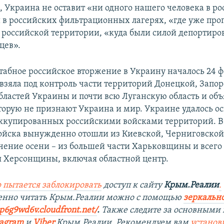
, Украина не оставит «ни одного нашего человека в р
 в российских фильтрационных лагерях, «где уже проп
а российской территории, «куда были силой депортиро
цев».
бное российское вторжение в Украину началось 24 фе
 взяла под контроль части территорий Донецкой, Запо
бластей Украины и почти всю Луганскую область и объ
торую не признают Украина и мир. Украине удалось о
оккупированных российскими войсками территорий. В
ойска вынужденно отошли из Киевской, Черниговской
течение осени – из большей части Харьковщины и всего
 Херсонщины, включая областной центр.
 пытается заблокировать
доступ к сайту
Крым.Реалии
.
венно читать Крым.Реалии можно с помощью
зеркально
9p6g9wd6v.cloudfront.net/
. ​
Также следите за основными 
tagram
и
Viber
Крым.Реалии. Рекомендуем вам
установ