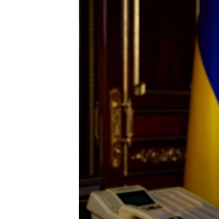
ПОБЕДИТЕЛЕЙ НЕ СУДЯТ?
КРЫМ.НЕПОКОРЕННЫЙ
ELIFBE
УКРАИНСКАЯ ПРОБЛЕМА КРЫМА