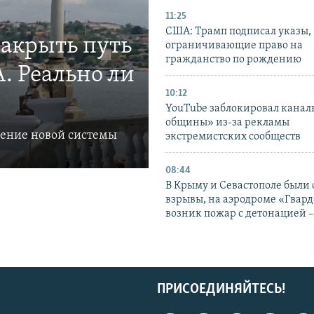
11:25
США: Трамп подписал указы,
закрыть путь
ограничивающие право на
гражданство по рождению
. Реально ли
10:12
YouTube заблокировал канал
общины» из-за рекламы
ление новой системы
экстремистских сообществ
08:44
В Крыму и Севастополе были
взрывы, на аэродроме «Гвар
возник пожар с детонацией 
ПРИСОЕДИНЯЙТЕСЬ!