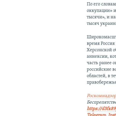
По его словам
оккупации» и
тысячи», и н
тысяч украин
Широкомасшта
время Россия
Херсонской о
аннексии, ко
часть ранее 
российские в
областей, в 
правобережья
Роскомнадзор
Беспрепятст
https://d3fx8
Telegram
,
Ins