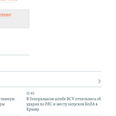
ение
11:45
ктивную
В Генеральном штабе ВСУ отчитались об
уры
ударах по РЛС и месту запусков БпЛА в
в
Крыму