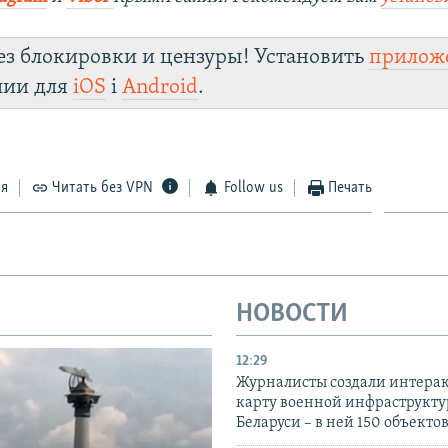
ез блокировки и цензуры! Установить
прилож
лии для
iOS
і
Android
.
ся
Читать без VPN
Follow us
Печать
НОВОСТИ
12:29
Журналисты создали интера
карту военной инфраструкт
Беларуси – в ней 150 объекто