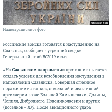
ПРИСОЕДИНЯЙТЕСЬ!
ПОБЕДИТЕЛЕЙ НЕ СУДЯТ?
КРЫМ.НЕПОКОРЕННЫЙ
ELIFBE
Иллюстрационное фото
УКРАИНСКАЯ ПРОБЛЕМА КРЫМА
Все сайты RFE/RL
Российские войска готовятся к наступлению на
Славянск, сообщает в утренней сводке
Генеральный штаб ВСУ 19 июля.
«На
Славянском направлении
противник пытается
создать условия для возобновления наступления в
направлении Славянска. Совершал огненное
поражение из танков, ствольной и реактивной
артиллерии возле Большой Камышевахи, Долины,
Чепиля, Дибровного, Новониколаевки и других
(поселков –
КР)
. После авиационного удара