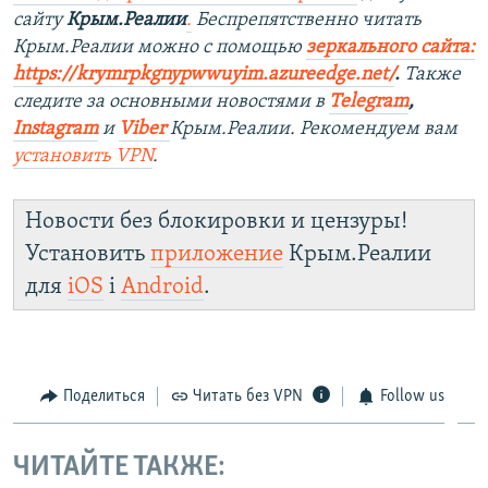
сайту
Крым.Реалии
.
Беспрепятственно читать
Крым.Реалии можно с помощью
зеркального сайта:
https://krymrpkgnypwwuyim.azureedge.net/
.
Также
следите за основными новостями в
Telegram
,
Instagram
и
Viber
Крым.Реалии. Рекомендуем вам
установить VPN
.
Новости без блокировки и цензуры!
Установить
приложение
Крым.Реалии
для
iOS
і
Android
.
Поделиться
Читать без VPN
Follow us
ЧИТАЙТЕ ТАКЖЕ: