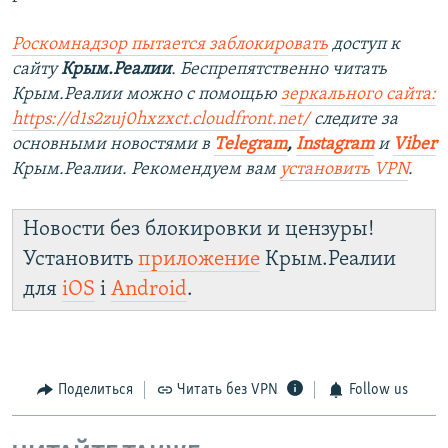
Роскомнадзор пытается заблокировать
доступ к
сайту
Крым.Реалии
. Беспрепятственно читать
Крым.Реалии можно с помощью
зеркального сайта:
https://d1s2zuj0hxzxct.cloudfront.net/
следите за
основными новостями в
Telegram
,
Instagram
и
Viber
Крым.Реалии. Рекомендуем вам
установить VPN
.
Новости без блокировки и цензуры!
Установить
приложение
Крым.Реалии
для
iOS
і
Android
.
Поделиться
Читать без VPN
Follow us