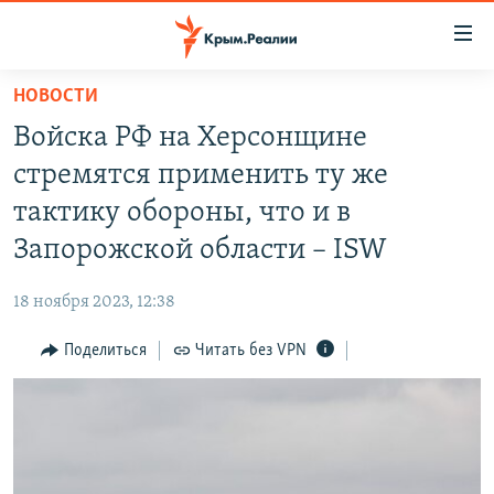
Доступность
ссылки
Вернуться
НОВОСТИ
к
НОВОСТИ
Войска РФ на Херсонщине
основному
СПЕЦПРОЕКТЫ
содержанию
стремятся применить ту же
ВОДА
Вернутся
ГРУЗ 200
тактику обороны, что и в
к
ИСТОРИЯ
КАРТА ВОЕННЫХ ОБЪЕКТОВ КРЫМА
Запорожской области – ISW
главной
ЕЩЕ
11 ЛЕТ ОККУПАЦИИ КРЫМА. 11 ИСТОРИЙ СОПРОТИВЛЕНИЯ
навигации
18 ноября 2023, 12:38
Вернутся
РАДІО СВОБОДА
ИНТЕРАКТИВ
к
Поделиться
Читать без VPN
КАК ОБОЙТИ БЛОКИРОВКУ
ИНФОГРАФИКА
поиску
ТЕЛЕПРОЕКТ КРЫМ.РЕАЛИИ
Українською
СОВЕТЫ ПРАВОЗАЩИТНИКОВ
Qırımtatar
ПРОПАВШИЕ БЕЗ ВЕСТИ