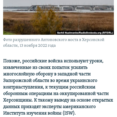
ПРИСОЕДИНЯЙТЕСЬ!
ПОБЕДИТЕЛЕЙ НЕ СУДЯТ?
КРЫМ.НЕПОКОРЕННЫЙ
ELIFBE
УКРАИНСКАЯ ПРОБЛЕМА КРЫМА
Все сайты RFE/RL
Фото разрушенного Антоновского моста в Херсонской
области, 13 ноября 2022 года
Похоже, российские войска используют уроки,
извлеченные из своих попыток усилить
многослойную оборону в западной части
Запорожской области во время украинского
контрнаступления, к текущим российским
оборонным операциям на оккупированной части
Херсонщины. К такому выводу на основе открытых
данных приходят эксперты американского
Института изучения войны (ISW).