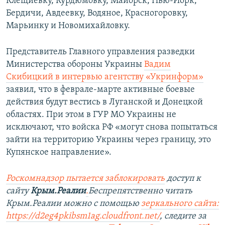
Клещиевку, Курдюмовку, Майорск, Нью-Йорк,
Бердичи, Авдеевку, Водяное, Красногоровку,
Марьинку и Новомихайловку.
Представитель Главного управления разведки
Министерства обороны Украины
Вадим
Скибицкий в интервью агентству «Укринформ»
заявил, что в феврале-марте активные боевые
действия будут вестись в Луганской и Донецкой
областях. При этом в ГУР МО Украины не
исключают, что войска РФ «могут снова попытаться
зайти на территорию Украины через границу, это
Купянское направление».
Роскомнадзор пытается заблокировать
доступ к
сайту
Крым.Реалии
.
Беспрепятственно читать
Крым.Реалии можно с помощью
зеркального сайта:
https://d2eg4pkibsm1ag.cloudfront.net/
, следите за