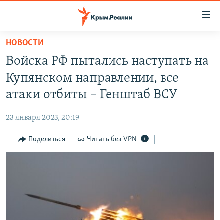
Доступность
ссылки
Вернуться
НОВОСТИ
к
НОВОСТИ
Войска РФ пытались наступать на
основному
СПЕЦПРОЕКТЫ
содержанию
Купянском направлении, все
ВОДА
Вернутся
ГРУЗ 200
атаки отбиты – Генштаб ВСУ
к
ИСТОРИЯ
КАРТА ВОЕННЫХ ОБЪЕКТОВ КРЫМА
главной
23 января 2023, 20:19
ЕЩЕ
11 ЛЕТ ОККУПАЦИИ КРЫМА. 11 ИСТОРИЙ СОПРОТИВЛЕНИЯ
навигации
Вернутся
Поделиться
Читать без VPN
РАДІО СВОБОДА
ИНТЕРАКТИВ
к
КАК ОБОЙТИ БЛОКИРОВКУ
ИНФОГРАФИКА
поиску
ТЕЛЕПРОЕКТ КРЫМ.РЕАЛИИ
Українською
СОВЕТЫ ПРАВОЗАЩИТНИКОВ
Qırımtatar
ПРОПАВШИЕ БЕЗ ВЕСТИ