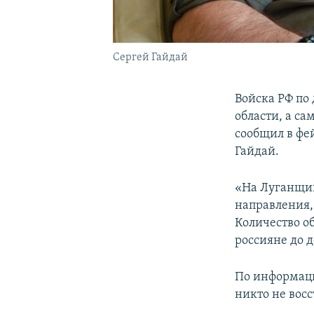
Сергей Гайдай
Войска РФ по 
области, а с
сообщил в фе
Гайдай.
«На Луганщин
направления,
Количество об
россияне до д
По информаци
никто не восс