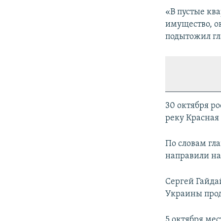
«В пустые ква
имущество, о
подытожил гл
30 октября ро
реку Красная
По словам гл
направили на
Сергей Гайда
Украины прод
5 октября ме