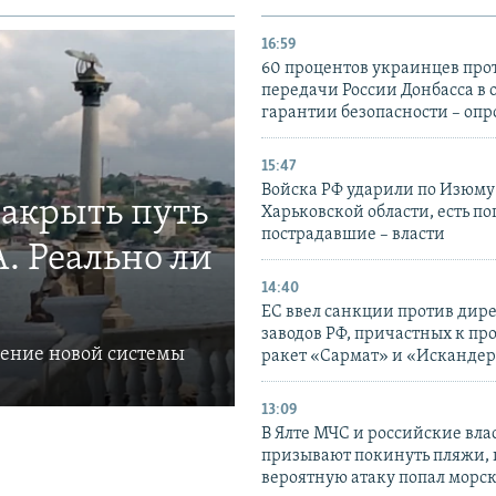
16:59
60 процентов украинцев про
передачи России Донбасса в 
гарантии безопасности – опр
15:47
Войска РФ ударили по Изюму
закрыть путь
Харьковской области, есть п
пострадавшие – власти
. Реально ли
14:40
ЕС ввел санкции против дир
заводов РФ, причастных к пр
ление новой системы
ракет «Сармат» и «Исканде
13:09
В Ялте МЧС и российские вла
призывают покинуть пляжи, 
вероятную атаку попал морс