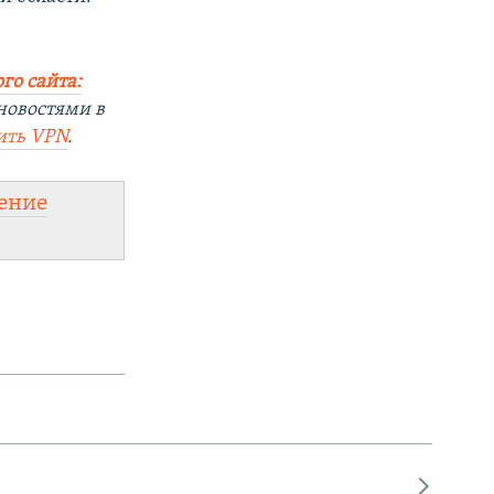
го сайта:
новостями в
ить
VPN
.
ение