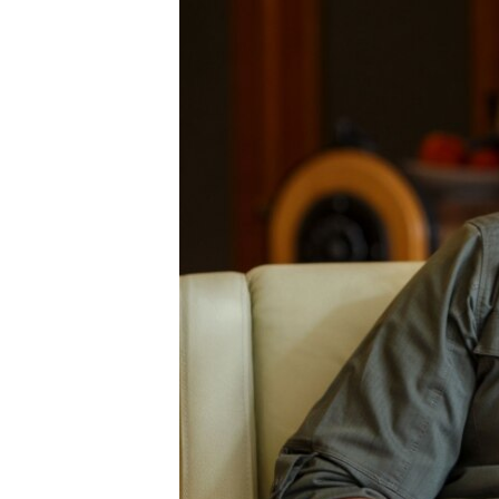
ПОБЕДИТЕЛЕЙ НЕ СУДЯТ?
КРЫМ.НЕПОКОРЕННЫЙ
ELIFBE
УКРАИНСКАЯ ПРОБЛЕМА КРЫМА