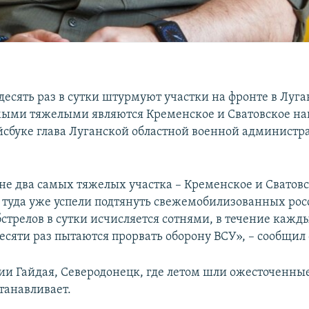
десять раз в сутки штурмуют участки на фронте в Луг
амыми тяжелыми являются Кременское и Сватовское на
йсбуке глава Луганской областной военной администр
е два самых тяжелых участка – Кременское и Сватов
 туда уже успели подтянуть свежемобилизованных рос
стрелов в сутки исчисляется сотнями, в течение кажд
есяти раз пытаются прорвать оборону ВСУ», – сообщил 
и Гайдая, Северодонецк, где летом шли ожесточенные
танавливает.