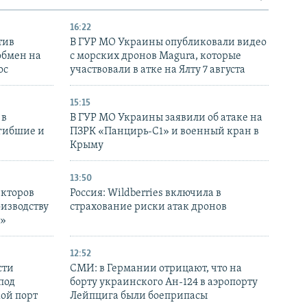
16:22
тив
В ГУР МО Украины опубликовали видео
обмен на
с морских дронов Magura, которые
ос
участвовали в атке на Ялту 7 августа
15:15
 в
В ГУР МО Украины заявили об атаке на
огибшие и
ПЗРК «Панцирь-С1» и военный кран в
Крыму
13:50
екторов
Россия: Wildberries включила в
оизводству
страхование риски атак дронов
р»
12:52
сти
СМИ: в Германии отрицают, что на
под
борту украинского Ан-124 в аэропорту
кой порт
Лейпцига были боеприпасы