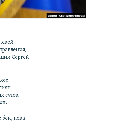
анской
правления,
ации Сергей
ское
сиян.
ых суток
он.
 бои, пока