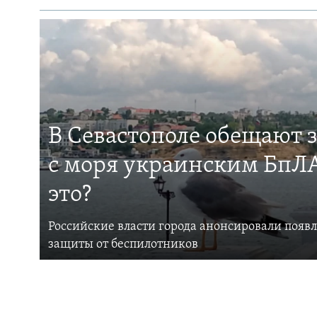
В Севастополе обещают 
с моря украинским БпЛА
это?
Российские власти города анонсировали появ
защиты от беспилотников