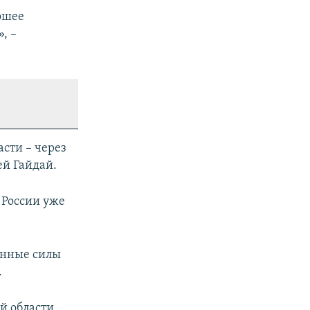
рошее
, –
асти – через
ей Гайдай.
 России уже
енные силы
.
й области.