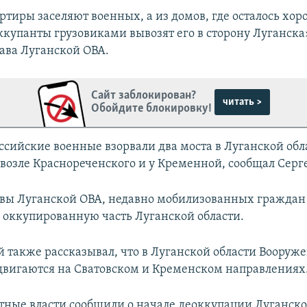
ртиры заселяют военных, а из домов, где осталось хо
ккупанты грузовиками вывозят его в сторону Луганска»
ава Луганской ОВА.
Сайт заблокирован?
читать >
Обойдите блокировку!
ссийские военные взорвали два моста в Луганской обл
 возле Краснореченского и у Кременной, сообщал Серг
авы Луганской ОВА, недавно мобилизованных граждан
 оккупированную часть Луганской области.
й также рассказывал, что в Луганской области Вооруж
вигаются на Сватовском и Кременском направлениях
стные власти сообщили о начале деоккупации Луганско