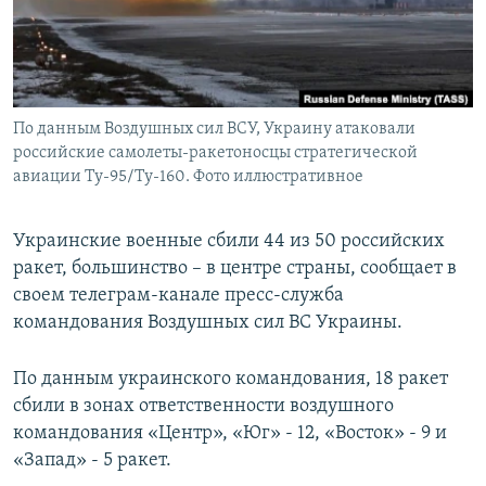
ПРИСОЕДИНЯЙТЕСЬ!
ПОБЕДИТЕЛЕЙ НЕ СУДЯТ?
КРЫМ.НЕПОКОРЕННЫЙ
ELIFBE
По данным Воздушных сил ВСУ, Украину атаковали
УКРАИНСКАЯ ПРОБЛЕМА КРЫМА
российские самолеты-ракетоносцы стратегической
Все сайты RFE/RL
авиации Ту-95/Ту-160. Фото иллюстративное
Украинские военные сбили 44 из 50 российских
ракет, большинство – в центре страны, сообщает в
своем телеграм-канале пресс-служба
командования Воздушных сил ВС Украины.
По данным украинского командования, 18 ракет
сбили в зонах ответственности воздушного
командования «Центр», «Юг» - 12, «Восток» - 9 и
«Запад» - 5 ракет.