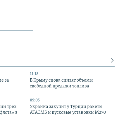
11:18
е за
В Крыму снова снизят объемы
свободной продажи топлива
09:05
нии трех
Украина закупит у Турции ракеты
флота» в
ATACMS и пусковые установки M270