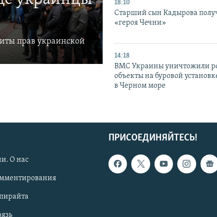
18:10
Старший сын Кадырова полу
«героя Чечни»
щиты прав украинской
14:18
ВМС Украины уничтожили р
объекты на буровой установ
в Черном море
ПРИСОЕДИНЯЙТЕСЬ!
и. О нас
омментирования
опирайта
вязь