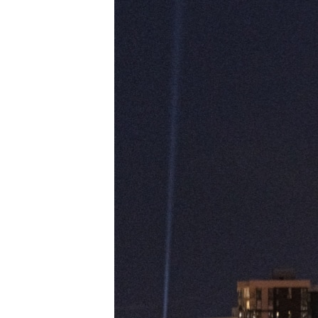
ПОБЕДИТЕЛЕЙ НЕ СУДЯТ?
КРЫМ.НЕПОКОРЕННЫЙ
ELIFBE
УКРАИНСКАЯ ПРОБЛЕМА КРЫМА