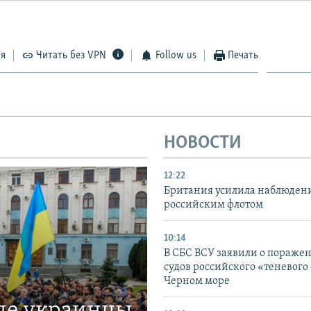
ся
Читать без VPN
Follow us
Печать
НОВОСТИ
12:22
Британия усилила наблюдени
российским флотом
10:14
В СБС ВСУ заявили о пораже
судов российского «теневого 
Черном море
где украинцы