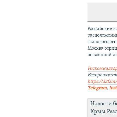
Российские в
расположенны
залпового огн
Москва отриц
по военной и
Роскомнадзор
Беспрепятст
https://d2fzm7
Telegram
,
Ins
Новости б
Крым.Реа