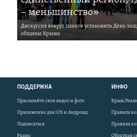
– меньшинство»
Дискуссия вокруг планов установить День за
общины Крыма
ПОДДЕРЖКА
ИНФО
Українською
Присылайте свои видео и фото
Крым.Реали
Qırımtatar
Приложение для iOS и Андроид
Правила к
Подписаться
Правила к
ПРИСОЕДИНЯЙТЕСЬ!
Радио
Обратная с