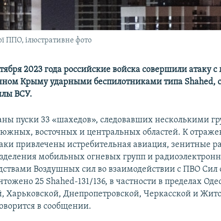
ої ППО, ілюстративне фото
ктября 2023 года российские войска совершили атаку с
нном Крыму ударными беспилотниками типа Shahed, 
лы ВСУ.
ны пуски 33 «шахедов», следовавших несколькими гр
южных, восточных и центральных областей. К отраж
аки привлечены истребительная авиация, зенитные р
азделения мобильных огневых групп и радиоэлектронн
дствами Воздушных сил во взаимодействии с ПВО Сил
ожено 25 Shahed-131/136, в частности в пределах Оде
, Харьковской, Днепропетровской, Черкасской и Жи
говорится в сообщении.