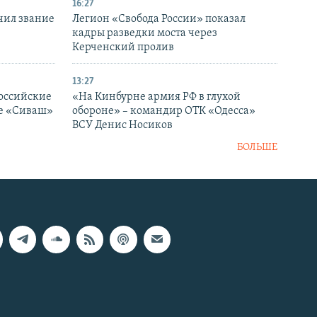
16:27
чил звание
Легион «Свобода России» показал
кадры разведки моста через
Керченский пролив
13:27
оссийские
«На Кинбурне армия РФ в глухой
ке «Сиваш»
обороне» – командир ОТК «Одесса»
ВСУ Денис Носиков
БОЛЬШЕ