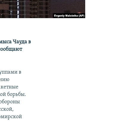
 мыса Чауда в
сообщают
уппами в
ению
акетные
ой борьбы.
 обороны
сской,
томирской