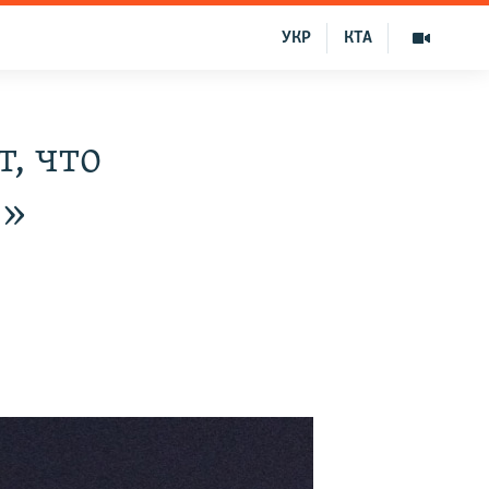
УКР
КТА
, что
в»