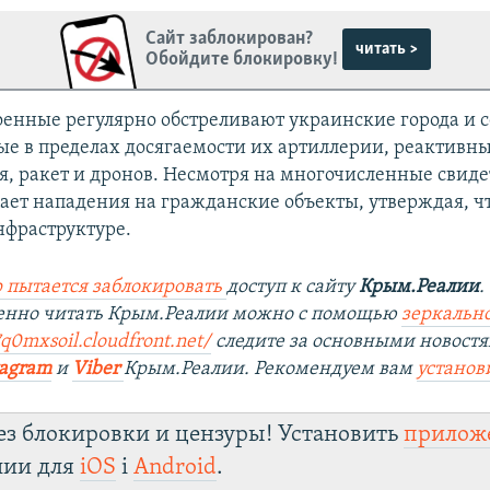
Сайт заблокирован?
читать >
Обойдите блокировку!
оенные регулярно обстреливают украинские города и с
е в пределах досягаемости их артиллерии, реактивн
я, ракет и дронов. Несмотря на многочисленные свиде
ает нападения на гражданские объекты, утверждая, чт
нфраструктуре.
 пытается заблокировать
доступ к сайту
Крым.Реалии
.
венно читать Крым.Реалии можно с помощью
зеркально
q0mxsoil.cloudfront.net/
следите за основными новостя
tagram
и
Viber
Крым.Реалии. Рекомендуем вам
установ
ез блокировки и цензуры! Установить
прилож
лии для
iOS
і
Android
.