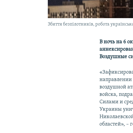
Збиття безпілотників, робота українськ
В ночь на 6 о
аннексирова
Воздушные си
«Зафиксирова
направлении 
воздушной ат
войска, подр
Силами и сре
Украины уничт
Николаевской
областей», – 