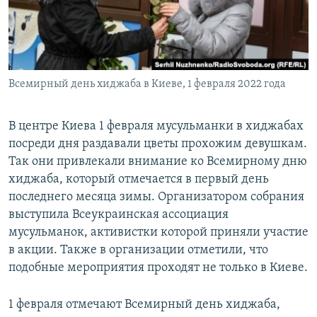
ПРИСОЕДИНЯЙТЕСЬ!
ПОБЕДИТЕЛЕЙ НЕ СУДЯТ?
КРЫМ.НЕПОКОРЕННЫЙ
ELIFBE
Всемирный день хиджаба в Киеве, 1 февраля 2022 года
УКРАИНСКАЯ ПРОБЛЕМА КРЫМА
Все сайты RFE/RL
В центре Киева 1 февраля мусульманки в хиджабах
посреди дня раздавали цветы прохожим девушкам.
Так они привлекали внимание ко Всемирному дню
хиджаба, который отмечается в первый день
последнего месяца зимы. Организатором собрания
выступила Всеукраинская ассоциация
мусульманок, активистки которой приняли участие
в акции. Также в организации отметили, что
подобные мероприятия проходят не только в Киеве.
1 февраля отмечают Всемирный день хиджаба,