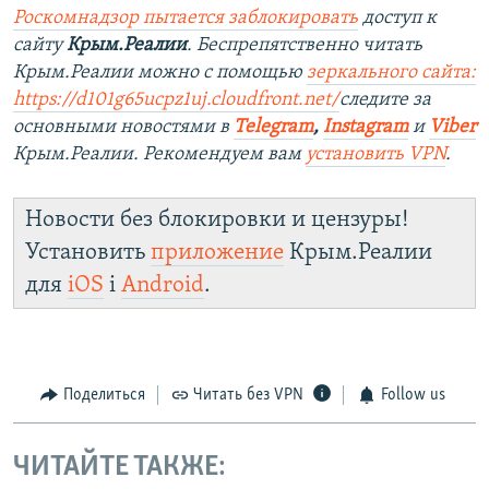
Роскомнадзор пытается заблокировать
доступ к
сайту
Крым.Реалии
. Беспрепятственно читать
Крым.Реалии можно с помощью
зеркального сайта:
https://d101g65ucpz1uj.cloudfront.net/
следите за
основными новостями в
Telegram
,
Instagram
и
Viber
Крым.Реалии. Рекомендуем вам
установить VPN
.
Новости без блокировки и цензуры!
Установить
приложение
Крым.Реалии
для
iOS
і
Android
.
Поделиться
Читать без VPN
Follow us
ЧИТАЙТЕ ТАКЖЕ: