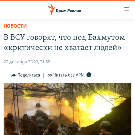
Доступность
ссылки
Вернуться
НОВОСТИ
к
НОВОСТИ
В ВСУ говорят, что под Бахмутом
основному
СПЕЦПРОЕКТЫ
содержанию
«критически не хватает людей»
ВОДА
Вернутся
ГРУЗ 200
к
22 декабря 2023, 21:55
ИСТОРИЯ
КАРТА ВОЕННЫХ ОБЪЕКТОВ КРЫМА
главной
ЕЩЕ
Поделиться
Читать без VPN
11 ЛЕТ ОККУПАЦИИ КРЫМА. 11 ИСТОРИЙ СОПРОТИВЛЕНИЯ
навигации
Вернутся
РАДІО СВОБОДА
ИНТЕРАКТИВ
к
КАК ОБОЙТИ БЛОКИРОВКУ
ИНФОГРАФИКА
поиску
ТЕЛЕПРОЕКТ КРЫМ.РЕАЛИИ
Українською
СОВЕТЫ ПРАВОЗАЩИТНИКОВ
Qırımtatar
ПРОПАВШИЕ БЕЗ ВЕСТИ