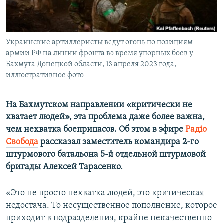
ПРИСОЕДИНЯЙТЕСЬ!
ПОБЕДИТЕЛЕЙ НЕ СУДЯТ?
КРЫМ.НЕПОКОРЕННЫЙ
Украинские артиллеристы ведут огонь по позициям
ELIFBE
армии РФ на линии фронта во время упорных боев у
УКРАИНСКАЯ ПРОБЛЕМА КРЫМА
Бахмута Донецкой области, 13 апреля 2023 года,
иллюстративное фото
Все сайты RFE/RL
На Бахмутском направлении «критически не
хватает людей», эта проблема даже более важна,
чем нехватка боеприпасов. Об этом в эфире
Радіо
Свобода
рассказал заместитель командира 2-го
штурмового батальона 5-й отдельной штурмовой
бригады Алексей Тарасенко.
«Это не просто нехватка людей, это критическая
недостача. То несущественное пополнение, которое
приходит в подразделения, крайне некачественно