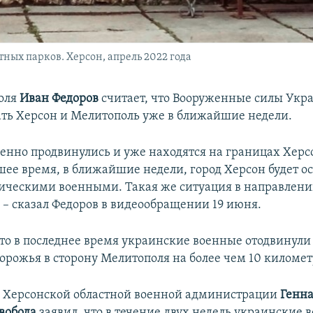
тных парков. Херсон, апрель 2022 года
оля
Иван Федоров
считает, что Вооруженные силы Укр
ть Херсон и Мелитополь уже в ближайшие недели.
енно продвинулись и уже находятся на границах Херсо
шее время, в ближайшие недели, город Херсон будет о
ческими военными. Такая же ситуация в направлени
 – сказал Федоров в видеообращении 19 июня.
что в последнее время украинские военные отодвинул
порожья в сторону Мелитополя на более чем 10 километ
а Херсонской областной военной администрации
Генна
Свобода
заявил, что в течение двух недель украинские 