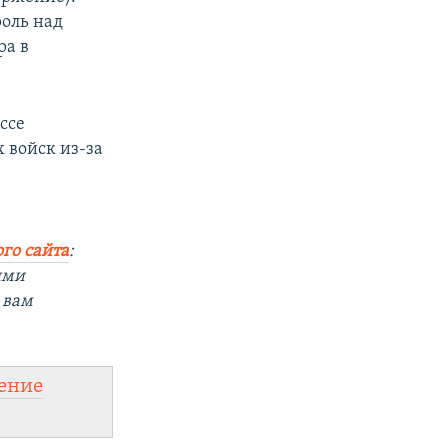
оль над
ра в
ссе
 войск из-за
го сайта
:
ыми
 вам
ение