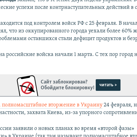
еские успехи после контрнаступательных действий в о
ходится под контролем войск РФ с 25 февраля. В нача
ял, что из оккупированного города уехали более 60% ж
облемами оставшихся стали дефицит продуктов и без
 российские войска начали 1 марта. С тех пор город 
Сайт заблокирован?
читать >
Обойдите блокировку!
а полномасштабное вторжение в Украину
24 февраля, н
частности, захвата Киева, из-за упорного сопротивлен
оссии заявили о новых планах во время «второй фазы»
и» в Украине (так там называют полномасштабное вт