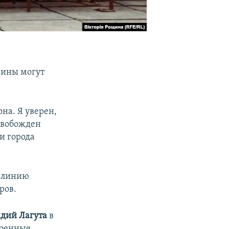
аины могут
на. Я уверен,
свобожден
и города
и линию
ров.
дий Лагута
в
военные