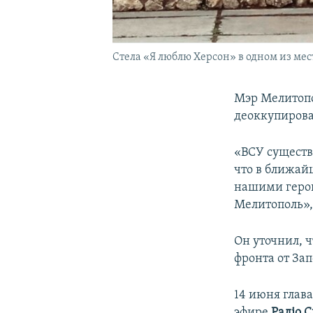
Стела «Я люблю Херсон» в одном из мес
Мэр Мелитоп
деоккупирова
«ВСУ существ
что в ближай
нашими герои
Мелитополь»,
Он уточнил, 
фронта от За
14 июня глав
эфире
Радіо 