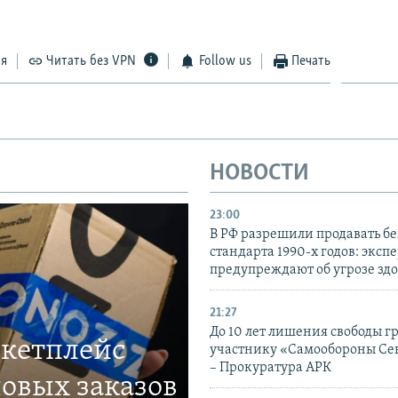
ся
Читать без VPN
Follow us
Печать
НОВОСТИ
23:00
В РФ разрешили продавать б
стандарта 1990-х годов: эксп
предупреждают об угрозе зд
21:27
До 10 лет лишения свободы г
ркетплейс
участнику «Самообороны Се
– Прокуратура АРК
овых заказов