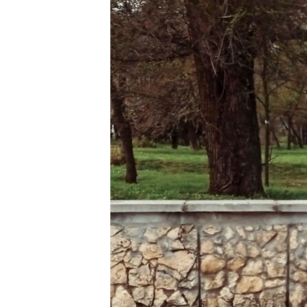
ПОБЕДИТЕЛЕЙ НЕ СУДЯТ?
КРЫМ.НЕПОКОРЕННЫЙ
ELIFBE
УКРАИНСКАЯ ПРОБЛЕМА КРЫМА