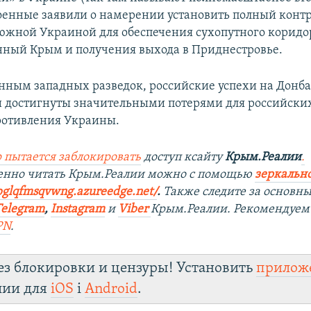
оенные заявили о намерении установить полный контр
южной Украиной для обеспечения сухопутного коридо
ный Крым и получения выхода в Приднестровье.
анным западных разведок, российские успехи на Донба
 достигнуты значительными потерями для российских
ротивления Украины.
 пытается заблокировать
доступ ксайту
Крым.Реалии
.
венно читать Крым.Реалии можно с помощью
зеркально
bglqfmsqvwng.azureedge.net/
.
Также следите за основн
Telegram
,
Instagram
и
Viber
Крым.Реалии. Рекомендуем
PN
.
ез блокировки и цензуры! Установить
прилож
лии для
iOS
і
Android
.