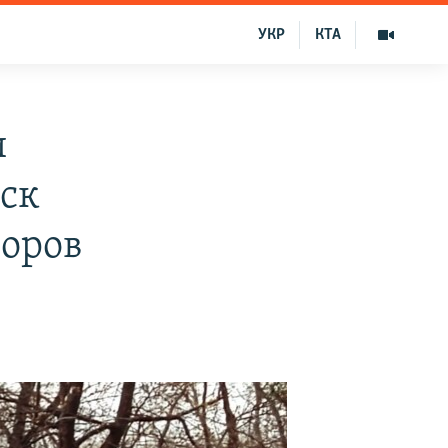
УКР
КТА
и
йск
доров