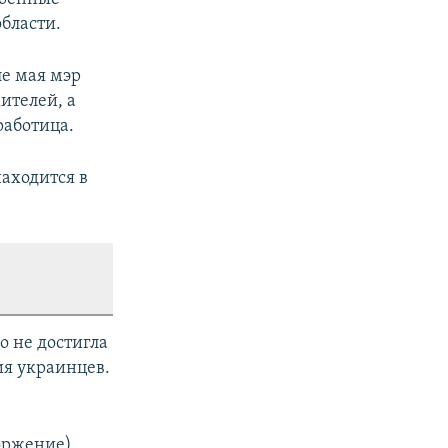
бласти.
ле мая мэр
ителей, а
работица.
находится в
о не достигла
ия украинцев.
оржение).