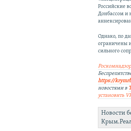
Российские в
Донбассом и 
аннексирован
Однако, по д
ограничены и
сильного соп
Роскомнадзор
Беспрепятст
https://krymr
новостями в
установить
V
Новости б
Крым.Реа