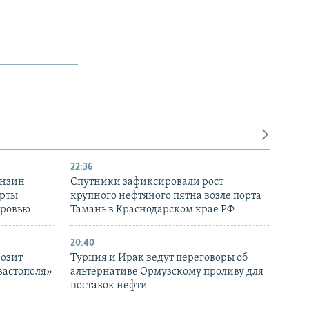
22:36
ензин
Спутники зафиксировали рост
ерты
крупного нефтяного пятна возле порта
оровью
Тамань в Краснодарском крае РФ
20:40
розит
Турция и Ирак ведут переговоры об
вастополя»
альтернативе Ормузскому проливу для
поставок нефти