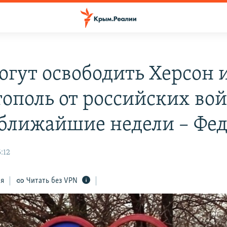
огут освободить Херсон 
ополь от российских во
 ближайшие недели – Фе
:12
ся
Читать без VPN