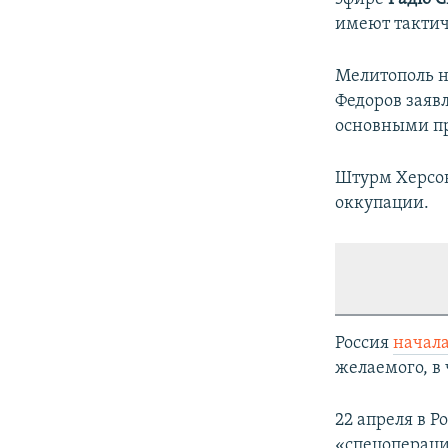
имеют тактич
Мелитополь на
Федоров заявл
основными пр
Штурм Херсона
оккупации.
Россия
начал
желаемого, в 
22 апреля в Р
«спецопераци