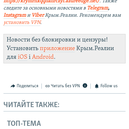
https://krymrnxqqhahrczyi.azureedge.net/
. Также
следите за основными новостями в
Telegram
,
Instagram
и
Viber
Крым.Реалии. Рекомендуем вам
установить VPN
.
Новости без блокировки и цензуры!
Установить
приложение
Крым.Реалии
для
iOS
і
Android
.
Поделиться
Читать без VPN
Follow us
ЧИТАЙТЕ ТАКЖЕ:
ТОП-ТЕМА