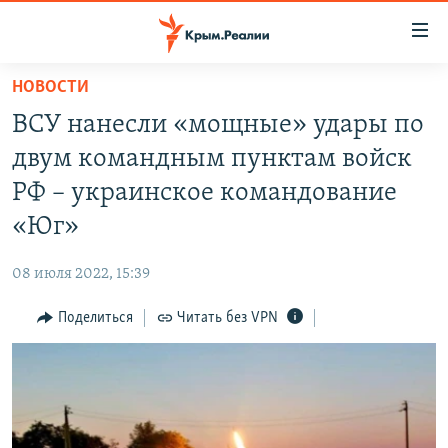
Доступность
ссылки
Вернуться
НОВОСТИ
к
НОВОСТИ
ВСУ нанесли «мощные» удары по
основному
СПЕЦПРОЕКТЫ
содержанию
двум командным пунктам войск
ВОДА
Вернутся
ГРУЗ 200
РФ – украинское командование
к
ИСТОРИЯ
КАРТА ВОЕННЫХ ОБЪЕКТОВ КРЫМА
«Юг»
главной
ЕЩЕ
11 ЛЕТ ОККУПАЦИИ КРЫМА. 11 ИСТОРИЙ СОПРОТИВЛЕНИЯ
навигации
08 июля 2022, 15:39
Вернутся
РАДІО СВОБОДА
ИНТЕРАКТИВ
к
Поделиться
Читать без VPN
КАК ОБОЙТИ БЛОКИРОВКУ
ИНФОГРАФИКА
поиску
ТЕЛЕПРОЕКТ КРЫМ.РЕАЛИИ
Українською
СОВЕТЫ ПРАВОЗАЩИТНИКОВ
Qırımtatar
ПРОПАВШИЕ БЕЗ ВЕСТИ