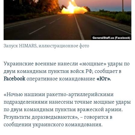
ПРИСОЕДИНЯЙТЕСЬ!
ПОБЕДИТЕЛЕЙ НЕ СУДЯТ?
КРЫМ.НЕПОКОРЕННЫЙ
ELIFBE
УКРАИНСКАЯ ПРОБЛЕМА КРЫМА
Все сайты RFE/RL
Запуск HIMARS, иллюстрационное фото
Украинские военные нанесли «мощные» удары по
двум командным пунктам войск РФ, сообщает в
Facebook
оперативное командование
«Юг».
«Ночью нашими ракетно-артиллерийскими
подразделениями нанесены точные мощные удары
по двум командным пунктам вражеской армии.
Результаты доразведываются», – говорится в
сообщении украинского командования.