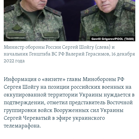
ПРИСОЕДИНЯЙТЕСЬ!
ПОБЕДИТЕЛЕЙ НЕ СУДЯТ?
КРЫМ.НЕПОКОРЕННЫЙ
ELIFBE
УКРАИНСКАЯ ПРОБЛЕМА КРЫМА
Все сайты RFE/RL
Министр обороны России Сергей Шойгу (слева) и
начальник Генштаба ВС РФ Валерий Герасимов, 16 декабря
2022 года
Информация о «визите» главы Минобороны РФ
Сергея Шойгу на позиции российских военных на
оккупированной территории Украины нуждается в
подтверждении, отметил представитель Восточной
группировки войск Вооруженных сил Украины
Сергей Череватый в эфире украинского
телемарафона.