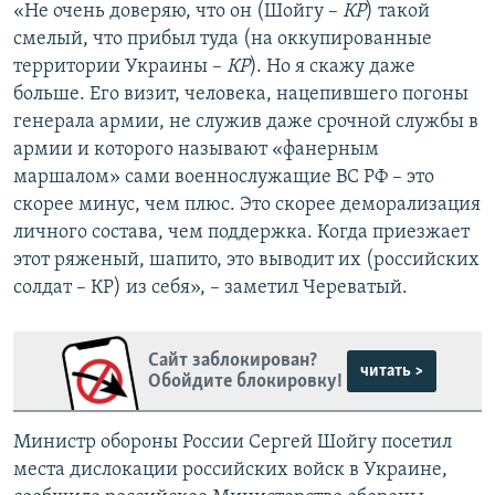
«Не очень доверяю, что он (Шойгу –
КР
) такой
смелый, что прибыл туда (на оккупированные
территории Украины –
КР
). Но я скажу даже
больше. Его визит, человека, нацепившего погоны
генерала армии, не служив даже срочной службы в
армии и которого называют «фанерным
маршалом» сами военнослужащие ВС РФ – это
скорее минус, чем плюс. Это скорее деморализация
личного состава, чем поддержка. Когда приезжает
этот ряженый, шапито, это выводит их (российских
солдат – КР) из себя», – заметил Череватый.
Сайт заблокирован?
читать >
Обойдите блокировку!
Министр обороны России Сергей Шойгу посетил
места дислокации российских войск в Украине,