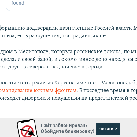
формацию подтвердили назначенные Россией власти М
данным, есть разрушения, пострадавших нет.
дром в Мелитополе, который российские войска, по м
 сделали своей базой, и локомотивное депо находятся 
 от друга в северо-западной части города.
 российской армии из Херсона именно в Мелитополь б
командование южным фронтом
. В последнее время в г
оисходят диверсии и покушения на представителей ро
Сайт заблокирован?
читать >
Обойдите блокировку!