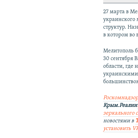
27 марта в М
украинского 
структур. На
в котором во 
Мелитополь б
30 сентября 
области, где
украинскими 
большинством
Роскомнадзор
Крым.Реалии
зеркального са
новостями в
установить V