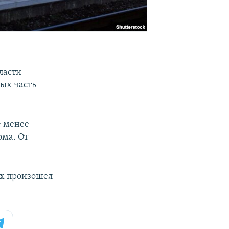
ласти
рых часть
 менее
ома. От
их произошел