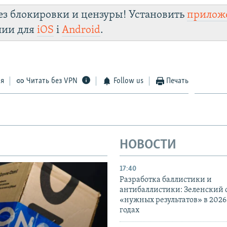
ез блокировки и цензуры! Установить
прилож
лии для
iOS
і
Android
.
ся
Читать без VPN
Follow us
Печать
НОВОСТИ
17:40
Разработка баллистики и
антибаллистики: Зеленский
«нужных результатов» в 2026
годах