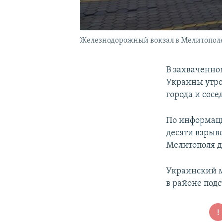
Железнодорожный вокзал в Мелитополе
В захваченно
Украины утро
города и сосе
По информац
десяти взрыво
Мелитополя д
Украинский 
в районе под