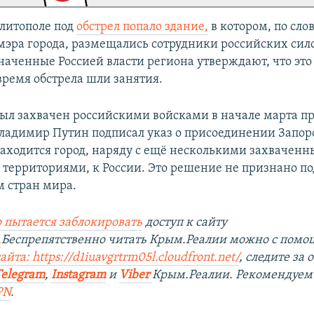
елитополе под
обстрел попало здание,
в котором, по сло
мэра города, размещались сотрудники российских сил
значенные Россией власти региона утверждают, что это
время обстрела шли занятия.
ыл захвачен российскими войсками в начале марта пр
Владимир Путин подписал указ о присоединении Запо
 находится город, наряду с ещё несколькими захвачен
территориями, к России. Это решение не признано 
 стран мира.
 пытается заблокировать
доступ к сайту
.
Беспрепятственно читать Крым.Реалии можно с пом
йта: https://d1iuavgrtrm05l.cloudfront.net/
, следите за
Telegram
,
Instagram
и
Viber
Крым.Реалии. Рекомендуем
PN
.