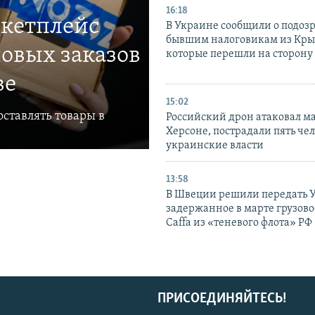
16:18
ркетплейс
В Украине сообщили о подоз
бывшим налоговикам из Кры
овых заказов
которые перешли на сторону
ве
15:02
ставлять товары в
Российский дрон атаковал м
Херсоне, пострадали пять чел
украинские власти
13:58
В Швеции решили передать 
задержанное в марте грузово
Caffa из «теневого флота» РФ
ПРИСОЕДИНЯЙТЕСЬ!