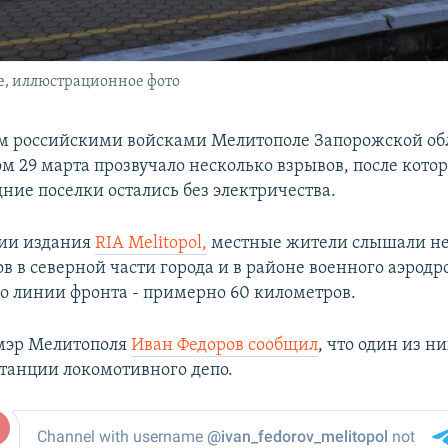
, иллюстрационное фото
м российскими войсками Мелитополе Запорожской об
м 29 марта прозвучало несколько взрывов, после кото
дние поселки остались без электричества.
ии издания
RIA Melitopol,
местные жители слышали не
в в северной части города и в районе военного аэродр
о линии фронта - примерно 60 километров.
мэр Мелитополя
Иван Федоров сообщил
, что один из н
станции локомотивного депо.