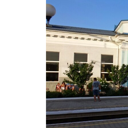
ПОБЕДИТЕЛЕЙ НЕ СУДЯТ?
КРЫМ.НЕПОКОРЕННЫЙ
ELIFBE
УКРАИНСКАЯ ПРОБЛЕМА КРЫМА