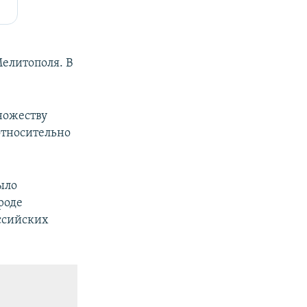
елитополя. В
ножеству
относительно
ыло
ороде
ссийских