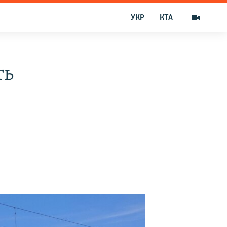
УКР
КТА
ть