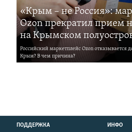
«Крым – не Россия»: ма
Ozon прекратил прием н
на Крымском полуостро
Российский маркетплейс Ozon отказывается до
Крым? В чем причина?
ПОДДЕРЖКА
ИНФО