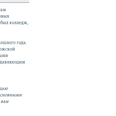
вам
овых
 был колледж,
ошлого года.
рожской
ными
подавляющим
ощью
 основными
 вам