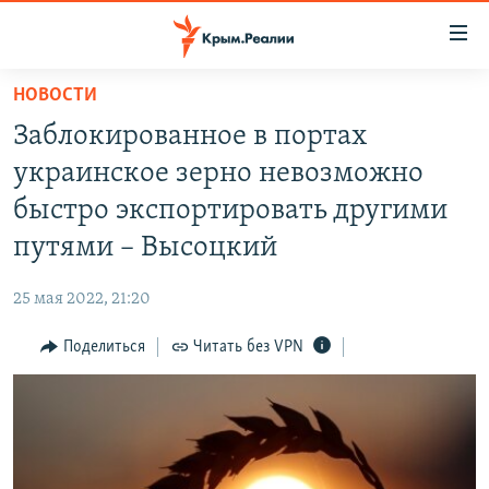
Доступность
ссылки
Вернуться
НОВОСТИ
к
НОВОСТИ
Заблокированное в портах
основному
СПЕЦПРОЕКТЫ
содержанию
украинское зерно невозможно
ВОДА
Вернутся
ГРУЗ 200
быстро экспортировать другими
к
ИСТОРИЯ
КАРТА ВОЕННЫХ ОБЪЕКТОВ КРЫМА
путями – Высоцкий
главной
ЕЩЕ
11 ЛЕТ ОККУПАЦИИ КРЫМА. 11 ИСТОРИЙ СОПРОТИВЛЕНИЯ
навигации
25 мая 2022, 21:20
Вернутся
РАДІО СВОБОДА
ИНТЕРАКТИВ
к
Поделиться
Читать без VPN
КАК ОБОЙТИ БЛОКИРОВКУ
ИНФОГРАФИКА
поиску
ТЕЛЕПРОЕКТ КРЫМ.РЕАЛИИ
Українською
СОВЕТЫ ПРАВОЗАЩИТНИКОВ
Qırımtatar
ПРОПАВШИЕ БЕЗ ВЕСТИ