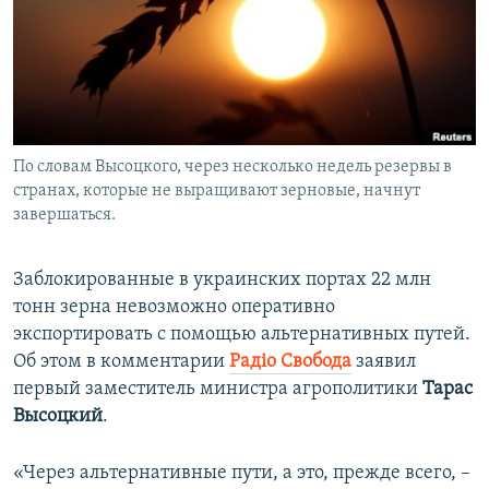
ПРИСОЕДИНЯЙТЕСЬ!
ПОБЕДИТЕЛЕЙ НЕ СУДЯТ?
КРЫМ.НЕПОКОРЕННЫЙ
ELIFBE
УКРАИНСКАЯ ПРОБЛЕМА КРЫМА
Все сайты RFE/RL
По словам Высоцкого, через несколько недель резервы в
странах, которые не выращивают зерновые, начнут
завершаться.
Заблокированные в украинских портах 22 млн
тонн зерна невозможно оперативно
экспортировать с помощью альтернативных путей.
Об этом в комментарии
Радіо Свобода
заявил
первый заместитель министра агрополитики
Тарас
Высоцкий
.
«Через альтернативные пути, а это, прежде всего, –