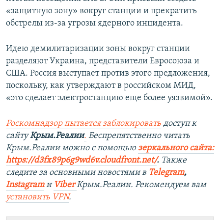
«защитную зону» вокруг станции и прекратить
обстрелы из-за угрозы ядерного инцидента.
Идею демилитаризации зоны вокруг станции
разделяют Украина, представители Евросоюза и
США. Россия выступает против этого предложения,
поскольку, как утверждают в российском МИД,
«это сделает электростанцию еще более уязвимой».
Роскомнадзор пытается заблокировать
доступ к
сайту
Крым.Реалии
.
Беспрепятственно читать
Крым.Реалии можно с помощью
зеркального сайта:
https://d3fx89p6g9wd6v.cloudfront.net/
. ​
Также
следите за основными новостями в
Telegram
,
Instagram
и
Viber
Крым.Реалии. Рекомендуем вам
установить
VPN
.