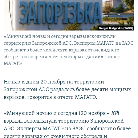
ПРИСОЕДИНЯЙТЕСЬ!
ПОБЕДИТЕЛЕЙ НЕ СУДЯТ?
КРЫМ.НЕПОКОРЕННЫЙ
ELIFBE
«Минувшей ночью и сегодня взрывы всколыхнули
УКРАИНСКАЯ ПРОБЛЕМА КРЫМА
территорию Запорожской АЭС. Эксперты МАГАТЭ на ЗАЭС
Все сайты RFE/RL
сообщают о более чем десяти взрывах от очевидного
обстрела и повреждения некоторых зданий» – отчет
МАГАТЭ
Ночью и днем 20 ноября на территории
Запорожской АЭС раздалось более десяти мощных
взрывов, говорится в отчете МАГАТЭ.
«Минувшей ночью и сегодня (20 ноября –
КР
)
взрывы всколыхнули территорию Запорожской
АЭС. Эксперты МАГАТЭ на ЗАЭС сообщают о более
десяти взрывах от очевидного обстрела и