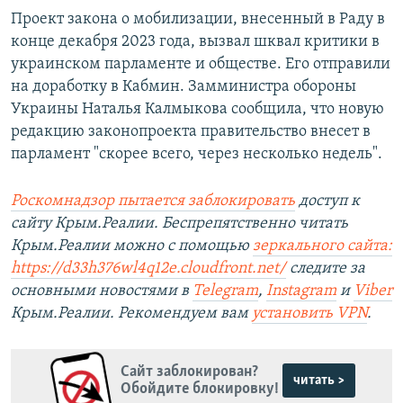
Проект закона о мобилизации, внесенный в Раду в
конце декабря 2023 года, вызвал шквал критики в
украинском парламенте и обществе. Его отправили
на доработку в Кабмин. Замминистра обороны
Украины Наталья Калмыкова сообщила, что новую
редакцию законопроекта правительство внесет в
парламент "скорее всего, через несколько недель".
Роскомнадзор пытается заблокировать
доступ к
сайту Крым.Реалии. Беспрепятственно читать
Крым.Реалии можно с помощью
зеркального сайта:
https://d33h376wl4q12e.cloudfront.net/
следите за
основными новостями в
Telegram
,
Instagram
и
Viber
Крым.Реалии. Рекомендуем вам
установить VPN
.
Сайт заблокирован?
читать >
Обойдите блокировку!