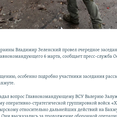
раины Владимир Зеленский провел очередное заседан
лавнокомандующего 6 марта, сообщает пресс-служба О
бщению, особенно подробно участники заседания расс
ахмуте.
задал вопрос Главнокомандующему ВСУ Валерию Залу
 оперативно-стратегической группировкой войск «
ырскому относительно дальнейших действий на Бахм
 Они высказались за продолжение оборонной операци