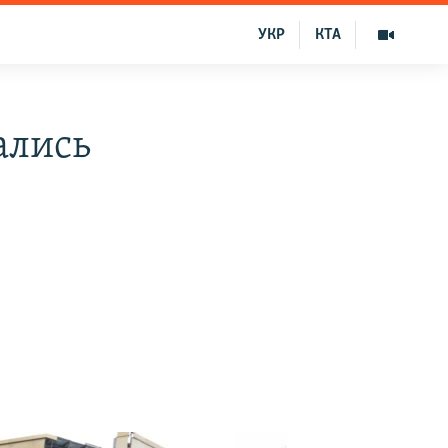
УКР
КТА
ались