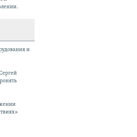
влении.
рудования и
 Сергей
ронять
лжении
ствиях»