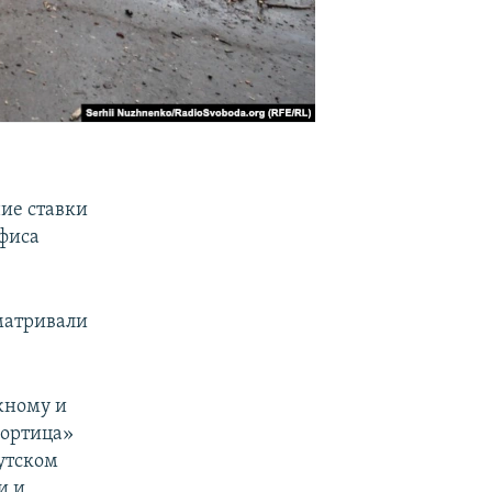
ие ставки
фиса
матривали
жному и
Хортица»
утском
и и