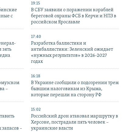
19:15
бинские
В СБУ заявили о поражении кораблей
нные с
береговой охраны ФСБ в Керчи и НПЗ в
российском Ярославле
17:40
енерал-
Разработка баллистики и
 зять
антибаллистики: Зеленский ожидает
медиа
«нужных результатов» в 2026-2027
годах
16:18
Ормузском
В Украине сообщили о подозрении трем
ва –
бывшим налоговикам из Крыма,
которые перешли на сторону РФ
15:02
тавить
Российский дрон атаковал маршрутку в
Херсоне, пострадали пять человек –
 запасов –
украинские власти