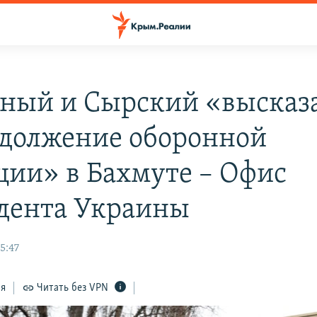
ный и Сырский «высказ
одолжение оборонной
ции» в Бахмуте – Офис
дента Украины
5:47
ся
Читать без VPN