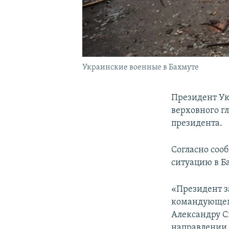
Украинские военные в Бахмуте
Президент Ук
верховного г
президента.
Согласно соо
ситуацию в Б
«Президент 
командующему
Александру С
направлении.