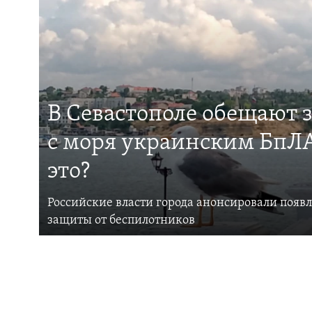
В Севастополе обещают 
с моря украинским БпЛА
это?
Российские власти города анонсировали появ
защиты от беспилотников