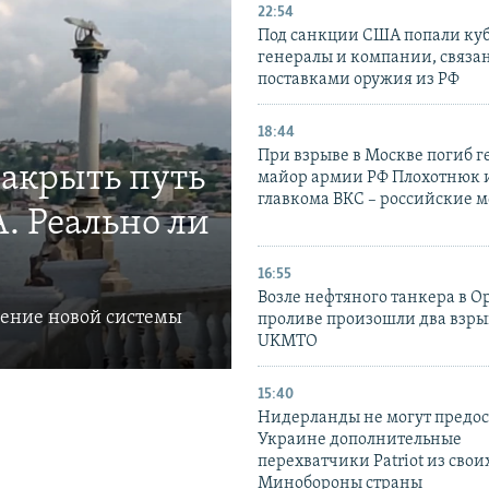
22:54
Под санкции США попали ку
генералы и компании, связа
поставками оружия из РФ
18:44
При взрыве в Москве погиб г
закрыть путь
майор армии РФ Плохотнюк и
главкома ВКС – российские 
. Реально ли
16:55
Возле нефтяного танкера в 
ление новой системы
проливе произошли два взры
UKMTO
15:40
Нидерланды не могут предос
Украине дополнительные
перехватчики Patriot из своих
Минобороны страны