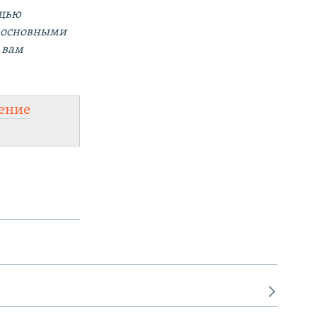
ощью
а основными
 вам
ение