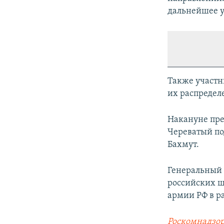
дальнейшее у
Также участн
их распредел
Накануне пре
Череватый по
Бахмут.
Генеральный 
российских ш
армии РФ в р
Роск
о
мнадзор