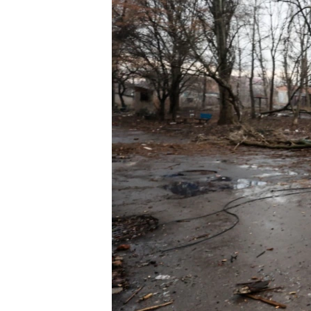
ПОБЕДИТЕЛЕЙ НЕ СУДЯТ?
КРЫМ.НЕПОКОРЕННЫЙ
ELIFBE
УКРАИНСКАЯ ПРОБЛЕМА КРЫМА