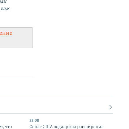
ыми
 вам
ение
22:08
т, что
Сенат США поддержал расширение