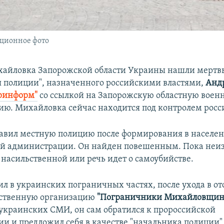
ационное фото
хайловка Запорожской области Украины нашли мерт
я полиции", назначенного российскими властями,
Анд
ринформ"
со ссылкой на Запорожскую областную воен
ю. Михайловка сейчас находится под контролем росс
авил местную полицию после формирования в населе
й администрации. Он найден повешенным. Пока неиз
 насильственной или речь идет о самоубийстве.
л в украинских пограничных частях, после ухода в от
ественную организацию
"Пограничники Михайловщин
краинских СМИ, он сам обратился к пророссийской
и и предложил себя в качестве "начальника полиции"