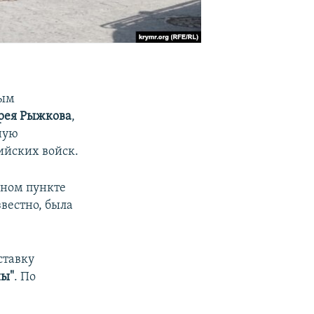
вым
рея Рыжкова
,
ную
ийских войск.
нном пункте
вестно, была
ставку
ы"
. По
.