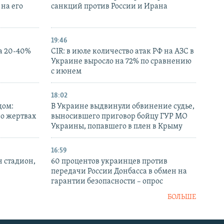
на его
санкций против России и Ирана
19:46
а 20-40%
CIR: в июле количество атак РФ на АЗС в
Украине выросло на 72% по сравнению
с июнем
18:02
дом:
В Украине выдвинули обвинение судье,
 о жертвах
выносившего приговор бойцу ГУР МО
Украины, попавшего в плен в Крыму
16:59
н стадион,
60 процентов украинцев против
передачи России Донбасса в обмен на
гарантии безопасности – опрос
БОЛЬШЕ