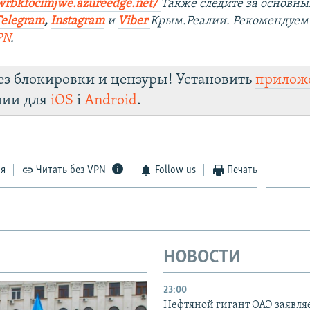
wrbkfocimjwe.azureedge.net/
Также следите за основн
Telegram
,
Instagram
и
Viber
Крым.Реалии. Рекомендуем
PN
.
ез блокировки и цензуры! Установить
прилож
лии для
iOS
і
Android
.
ся
Читать без VPN
Follow us
Печать
НОВОСТИ
23:00
Нефтяной гигант ОАЭ заявляе