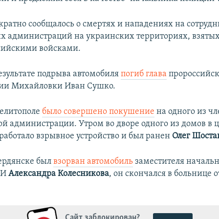
кратно сообщалось о смертях и нападениях на сотруд
х администраций на украинских территориях, взятых
сийскими войсками.
результате подрыва автомобиля
погиб глава
пророссийс
ии Михайловки Иван Сушко.
Мелитополе
было совершено покушение
на одного из чл
й администрации. Утром во дворе одного из домов в 
работало взрывное устройство и был ранен
Олег Шоста
Бердянске был
взорван автомобиль
заместителя началь
АИ
Александра Колесникова
, он скончался в больнице 
Сайт заблокирован?