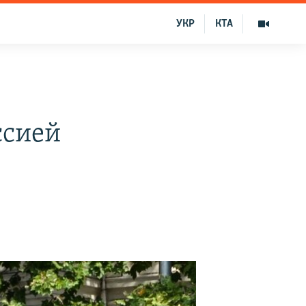
УКР
КТА
ссией