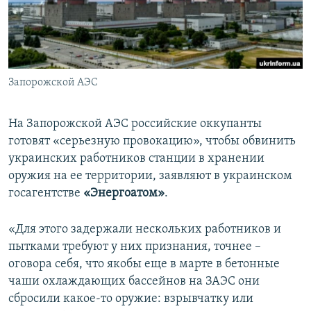
ПРИСОЕДИНЯЙТЕСЬ!
ПОБЕДИТЕЛЕЙ НЕ СУДЯТ?
КРЫМ.НЕПОКОРЕННЫЙ
ELIFBE
Запорожской АЭС
УКРАИНСКАЯ ПРОБЛЕМА КРЫМА
Все сайты RFE/RL
На Запорожской АЭС российские оккупанты
готовят «серьезную провокацию», чтобы обвинить
украинских работников станции в хранении
оружия на ее территории, заявляют в украинском
госагентстве
«Энергоатом»
.
«Для этого задержали нескольких работников и
пытками требуют у них признания, точнее –
оговора себя, что якобы еще в марте в бетонные
чаши охлаждающих бассейнов на ЗАЭС они
сбросили какое-то оружие: взрывчатку или