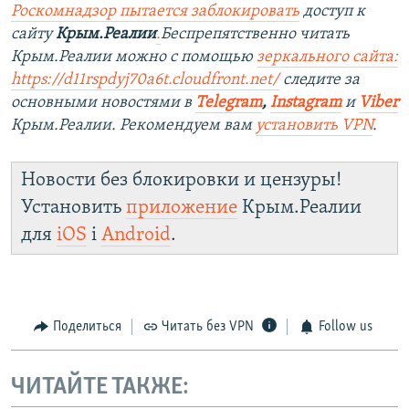
Роскомнадзор пытается заблокировать
доступ к
сайту
Крым.Реалии
.
Беспрепятственно читать
Крым.Реалии можно с помощью
зеркального сайта:
https://d11rspdyj70a6t.cloudfront.net/
следите за
основными новостями в
Telegram
,
Instagram
и
Viber
Крым.Реалии. Рекомендуем вам
установить VPN
.
Новости без блокировки и цензуры!
Установить
приложение
Крым.Реалии
для
iOS
і
Android
.
Поделиться
Читать без VPN
Follow us
ЧИТАЙТЕ ТАКЖЕ: