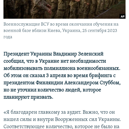
ПРИСОЕДИНЯЙТЕСЬ!
ПОБЕДИТЕЛЕЙ НЕ СУДЯТ?
КРЫМ.НЕПОКОРЕННЫЙ
Военнослужащие ВСУ во время окончания обучения на
ELIFBE
военной базе вблизи Киева, Украина, 25 сентября 2023
УКРАИНСКАЯ ПРОБЛЕМА КРЫМА
года
Все сайты RFE/RL
Президент Украины Владимир Зеленский
сообщил, что в Украине нет необходимости
мобилизовывать полмиллиона военнообязанных.
Об этом он сказал 3 апреля во время брифинга с
президентом Финляндии Александером Стуббом,
но не уточнил количество людей, которое
планируют призвать.
«Я благодарен главкому за аудит. Важно, что он
нашел силы и внутри Вооруженных сил Украины.
Соответствующее количество, которое не было на