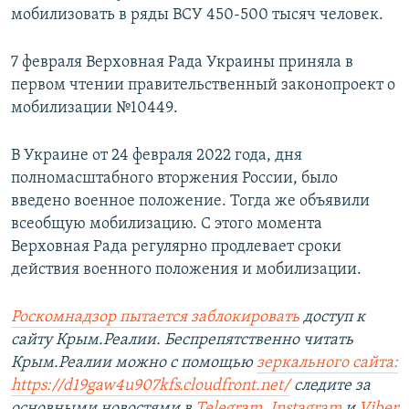
мобилизовать в ряды ВСУ 450-500 тысяч человек.
7 февраля Верховная Рада Украины приняла в
первом чтении правительственный законопроект о
мобилизации №10449.
В Украине от 24 февраля 2022 года, дня
полномасштабного вторжения России, было
введено военное положение. Тогда же объявили
всеобщую мобилизацию. С этого момента
Верховная Рада регулярно продлевает сроки
действия военного положения и мобилизации.
Роскомнадзор пытается заблокировать
доступ к
сайту Крым.Реалии. Беспрепятственно читать
Крым.Реалии можно с помощью
зеркального сайта:
https://d19gaw4u907kfs.cloudfront.net/
следите за
основными новостями в
Telegram
,
Instagram
и
Viber