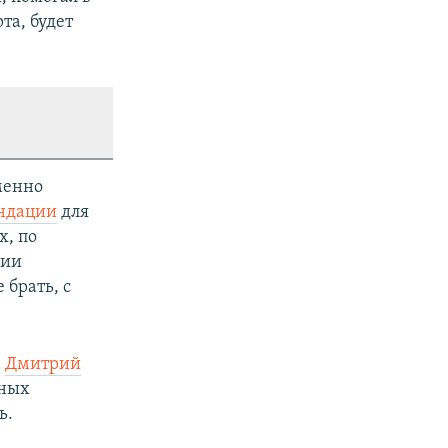
та, будет
менно
ндации
для
х, по
ции
брать, с
а
Дмитрий
нных
ь.