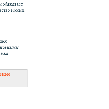
й обязывает
ство России.
ощью
основными
 вам
ение