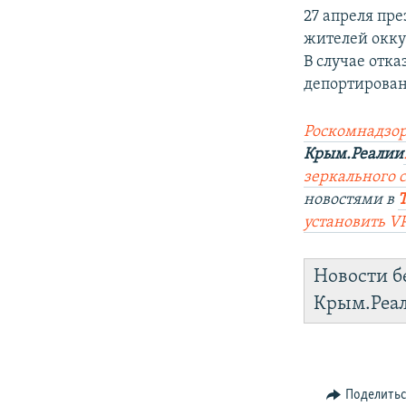
27 апреля пр
жителей окку
В случае отка
депортирова
Роскомнадзор
Крым.Реалии
зеркального са
новостями в
установить V
Новости б
Крым.Реа
Поделить