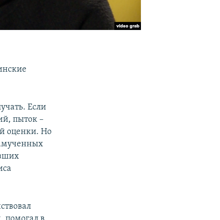
инские
учать. Если
ий, пыток –
й оценки. Но
замученных
ивших
иса
йствовал
 помогал в