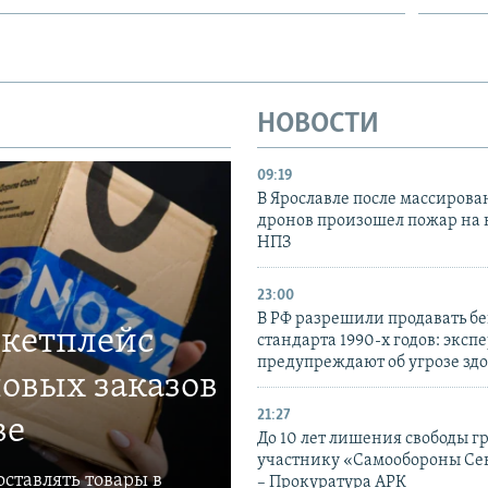
НОВОСТИ
09:19
В Ярославле после массирова
дронов произошел пожар на
НПЗ
23:00
В РФ разрешили продавать б
ркетплейс
стандарта 1990-х годов: эксп
предупреждают об угрозе зд
овых заказов
21:27
ве
До 10 лет лишения свободы г
участнику «Самообороны Се
ставлять товары в
– Прокуратура АРК