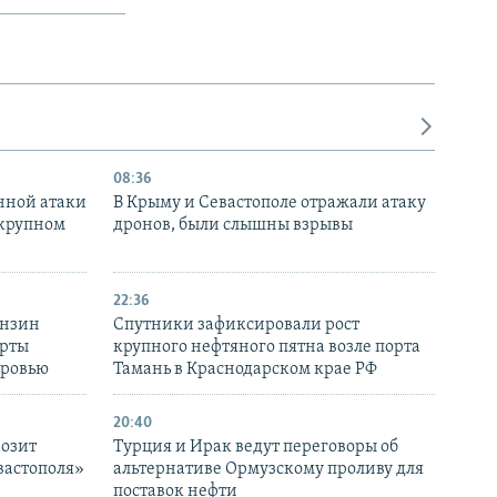
08:36
нной атаки
В Крыму и Севастополе отражали атаку
 крупном
дронов, были слышны взрывы
22:36
ензин
Спутники зафиксировали рост
ерты
крупного нефтяного пятна возле порта
оровью
Тамань в Краснодарском крае РФ
20:40
розит
Турция и Ирак ведут переговоры об
вастополя»
альтернативе Ормузскому проливу для
поставок нефти