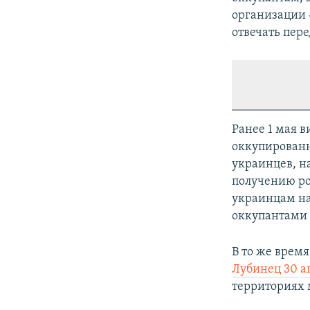
организации 
отвечать пере
Ранее 1 мая 
оккупирован
украинцев, н
получению ро
украинцам на
оккупантами 
В то же врем
Лубинец 30 а
территориях 