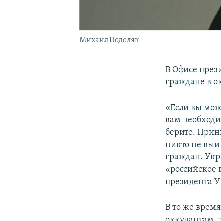
Михаил Подоляк
В Офисе през
граждане в о
«Если вы може
вам необходи
берите. Прин
никто не выи
граждан. Укр
«российское 
президента 
В то же время
оккупантам, 