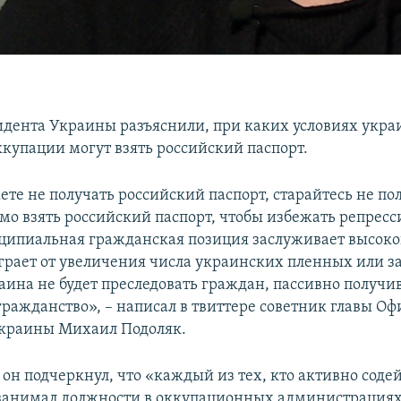
идента Украины разъяснили, при каких условиях укра
ккупации могут взять российский паспорт.
те не получать российский паспорт, старайтесь не пол
мо взять российский паспорт, чтобы избежать репресс
ципиальная гражданская позиция заслуживает высоко
грает от увеличения числа украинских пленных или 
аина не будет преследовать граждан, пассивно получ
гражданство», – написал в твиттере советник главы Оф
Украины Михаил Подоляк.
 он подчеркнул, что «каждый из тех, кто активно соде
занимал должности в оккупационных администрациях,