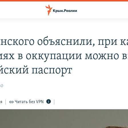
енского объяснили, при 
иях в оккупации можно в
йский паспорт
30
ся
Читать без VPN