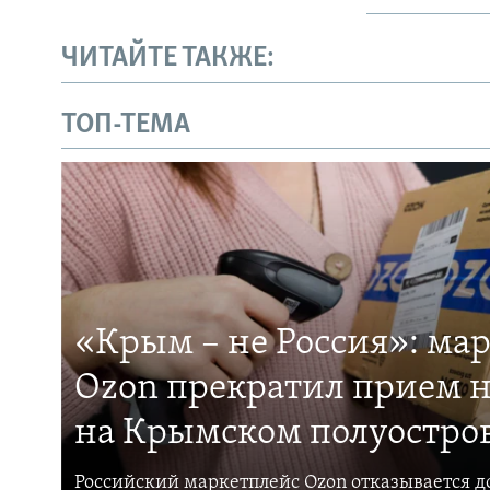
ЧИТАЙТЕ ТАКЖЕ:
ТОП-ТЕМА
«Крым – не Россия»: ма
Ozon прекратил прием н
на Крымском полуостро
Российский маркетплейс Ozon отказывается до