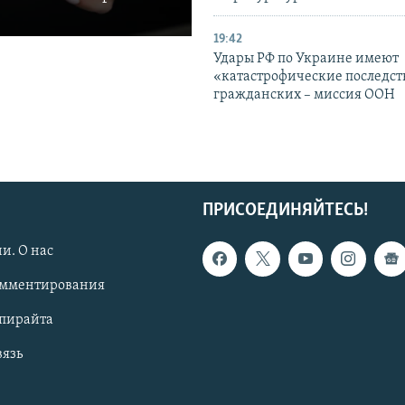
19:42
Удары РФ по Украине имеют
«катастрофические последст
гражданских – миссия ООН
ПРИСОЕДИНЯЙТЕСЬ!
и. О нас
омментирования
опирайта
вязь