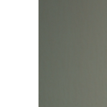
ПОБЕДИТЕЛЕЙ НЕ СУДЯТ?
КРЫМ.НЕПОКОРЕННЫЙ
ELIFBE
УКРАИНСКАЯ ПРОБЛЕМА КРЫМА