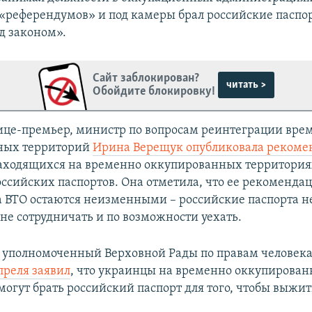
«референдумов» и под камеры брал российские паспор
д законом».
Сайт заблокирован?
читать >
Обойдите блокировку!
вице-премьер, министр по вопросам реинтеграции вре
ных территорий
Ирина Верещук опубликовала рекоме
аходящихся на временно оккупированных территория
ссийских паспортов. Она отметила, что ее рекоменда
 ВТО остаются неизменными – российские паспорта не 
не сотрудничать и по возможности уехать.
я уполномоченный Верховной Рады по правам человек
преля заявил
, что украинцы на временно оккупирова
могут брать российский паспорт для того, чтобы выжит