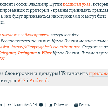
езидент России Владимир Путин
подписал указ
, которы
пированных территорий Украины принимать граждан
за они будут признаваться иностранцами и могут быть
ны.
 пытается заблокировать
доступ к сайту
.
Беспрепятственно читать Крым.Реалии можно с пом
йта: https://d3ezynyqhjsr1l.cloudfront.net
. Следите за 
Telegram
,
Instagram
и
Viber
Крым.Реалии. Рекомендуем
PN
.
ез блокировки и цензуры! Установить
прилож
лии для
iOS
і
Android
.
ся
Читать без VPN
Follow us
Печать