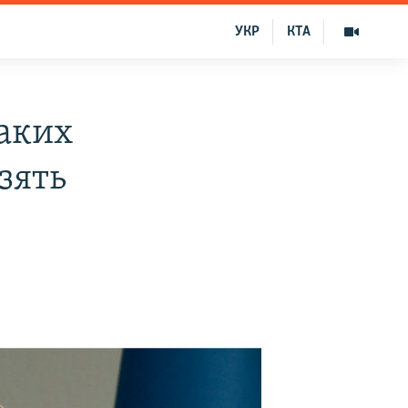
УКР
КТА
каких
зять