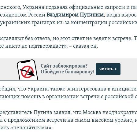
ленского, Украина подавала официальные запросы и п
президентом России
Владимиром Путиным
, когда выро
 украинских границах из-за концентрации российских
ставляют без ответа, но этот ответ не ведет к встрече
е никто не подтверждает», – сказал он.
Сайт заблокирован?
читать >
Обойдите блокировку!
общил, что Украина также заинтересована в инициати
агающих помощь в организации встречи с российской 
редставитель Путина заявил, что Москва неоднократно
ы с предложением встречи на самом высоком уровне, н
лись «непонятными».