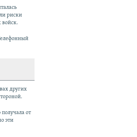
ыталась
сли риски
 войск.
. Телефонный
вах других
стороной.
 получала от
о эти