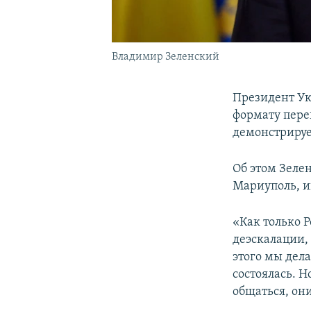
Владимир Зеленский
Президент У
формату пере
демонстрирует
Об этом Зеле
Мариуполь, 
«Как только Р
деэскалации,
этого мы дела
состоялась. Н
общаться, они