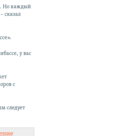
я. Но каждый
 – сказал
ссе».
бассе, у вас
жет
оров с
ым следует
ение