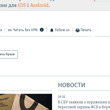
лии для
iOS
і
Android
.
ся
Читать без VPN
Follow us
Печать
есь Крым
НОВОСТИ
19:15
В СБУ заявили о поражении 
береговой охраны ФСБ в Керч