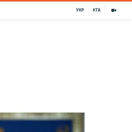
УКР
КТА