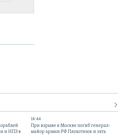
18:44
кораблей
При взрыве в Москве погиб генерал-
и и НПЗ в
майор армии РФ Плохотнюк и зять