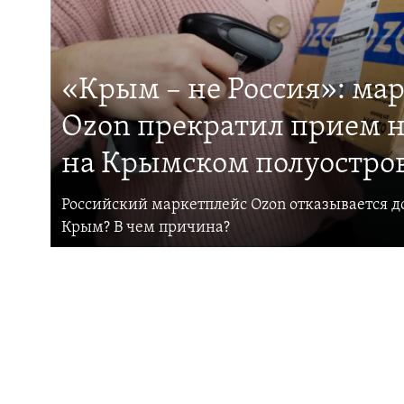
«Крым – не Россия»: ма
Ozon прекратил прием н
на Крымском полуостро
Российский маркетплейс Ozon отказывается до
Крым? В чем причина?