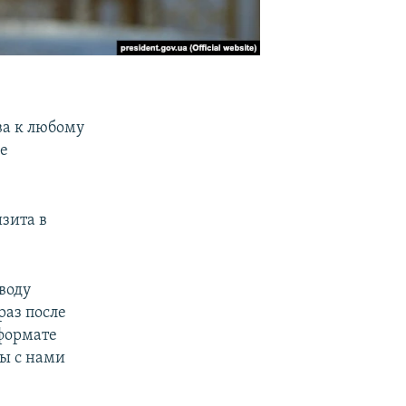
ва к любому
не
зита в
оводу
раз после
 формате
вы с нами