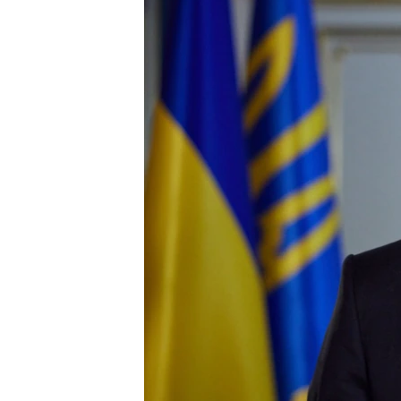
ПОБЕДИТЕЛЕЙ НЕ СУДЯТ?
КРЫМ.НЕПОКОРЕННЫЙ
ELIFBE
УКРАИНСКАЯ ПРОБЛЕМА КРЫМА