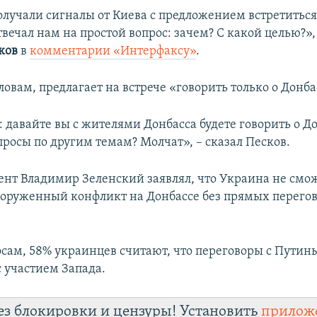
олучали сигналы от Киева с предложением встретитьс
твечал нам на простой вопрос: зачем? С какой целью?»,
ков
в
комментарии «Интерфаксу»
.
словам, предлагает на встрече «говорить только о Донба
давайте вы с жителями Донбасса будете говорить о Дон
просы по другим темам? Молчат», – сказал Песков.
ент Владимир Зеленский заявлял, что Украина не смо
ооруженный конфликт на Донбассе без прямых перегов
осам, 58% украинцев считают, что переговоры с Путин
с участием Запада.
ез блокировки и цензуры! Установить
прилож