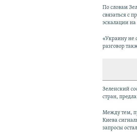
По словам Зе
связаться с 
эскалации на
«Украину не о
разговор такж
Зеленский со
стран, предл
Между тем, п
Киева сигнал
запросы оста