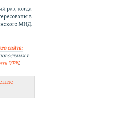
й раз, когда
тересованы в
инского МИД.
го сайта:
новостями в
ить
VPN
.
ение