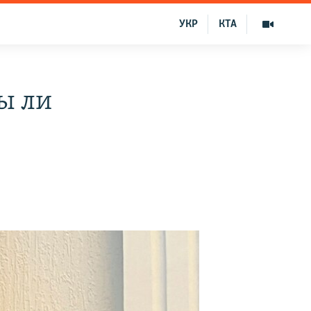
УКР
КТА
ы ли