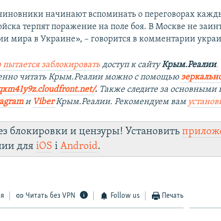
чиновники начинают вспоминать о переговорах кажды
ойска терпят поражение на поле боя. В Москве не заин
ии мира в Украине», – говорится в комментарии укра
 пытается заблокировать
доступ к сайту
Крым.Реалии
.
енно читать Крым.Реалии мож
но с помощью
зеркально
qxm41y9z.cloudfront.net/
. ​
Также следите за основными 
tagra
m
и
Viber
Крым.Реалии. Рекомендуем вам
установ
ез блокировки и цензуры! Установить
прилож
лии для
iOS
і
Android
.
ся
Читать без VPN
Follow us
Печать