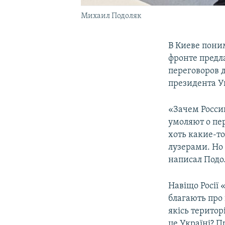
Михаил Подоляк
В Киеве пони
фронте предл
переговоров 
президента 
«Зачем Росси
умоляют о пе
хоть какие-т
лузерами. Но
написал Подол
Навіщо Росії 
благають про 
якісь територ
це Україні? П