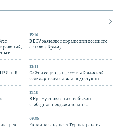
15:10
бует
В ВСУ заявили о поражении военного
нирований,
склада в Крыму
еньги
13:33
НПЗ Saudi
Сайт и социальные сети «Крымской
солидарности» стали недоступны
11:18
е за
В Крыму снова снизят объемы
свободной продажи топлива
09:05
нии трех
Украина закупит у Турции ракеты