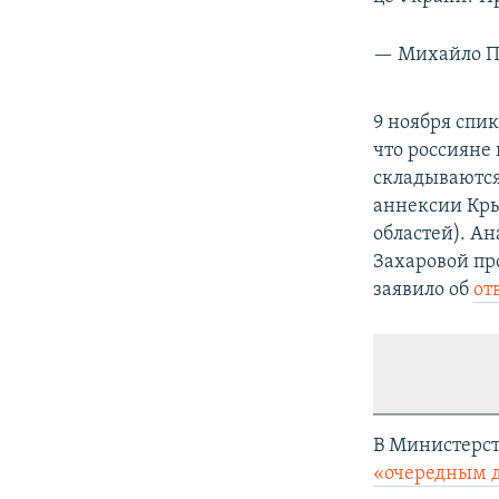
— Михайло П
9 ноября спи
что россияне 
складываются
аннексии Кры
областей). А
Захаровой про
заявило об
от
В Министерст
«очередным 