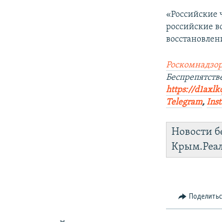
«Российские 
российские в
восстановлен
Роскомнадзор
Беспрепятств
https://d1axlk
Telegram
,
Ins
Новости б
Крым.Реа
Поделить