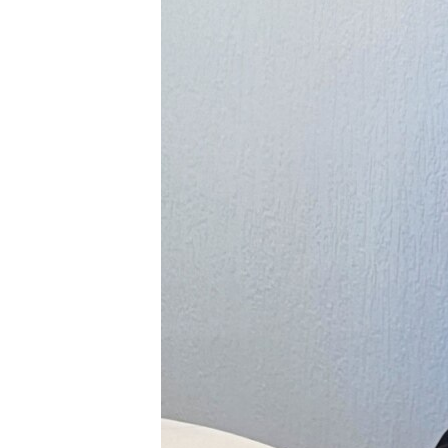
ПОБЕДИТЕЛЕЙ НЕ СУДЯТ?
КРЫМ.НЕПОКОРЕННЫЙ
ELIFBE
УКРАИНСКАЯ ПРОБЛЕМА КРЫМА