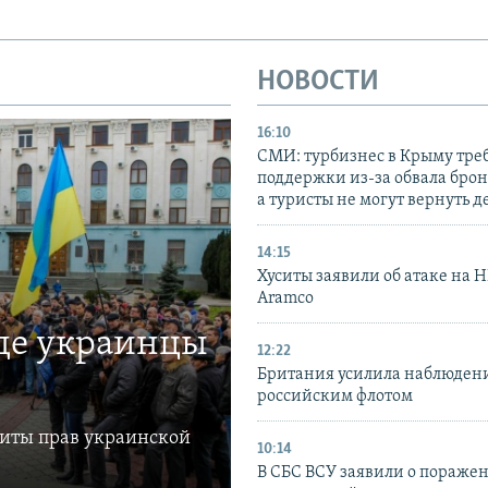
НОВОСТИ
16:10
СМИ: турбизнес в Крыму тре
поддержки из-за обвала бро
а туристы не могут вернуть д
14:15
Хуситы заявили об атаке на 
Aramco
где украинцы
12:22
Британия усилила наблюдени
российским флотом
щиты прав украинской
10:14
В СБС ВСУ заявили о пораже