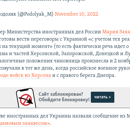
одоляк (@Podolyak_M)
November 10, 2022
кер Министерства иностранных дел России
Мария Заха
готовы вести переговоры с Украиной «с учетом тех ре
 на текущий момент» (то есть фактически речь идет 
ма и частей Херсонской, Запорожской, Донецкой и Л
налогичные положения чиновница произнесла и 2 нояб
звучали в тот же день, когда российское военное руко
воде войск из Херсона
и с правого берега Днепра.
Сайт заблокирован?
читать >
Обойдите блокировку!
ве иностранных дел Украины назвали сообщение из 
дымовым занавесом»
.