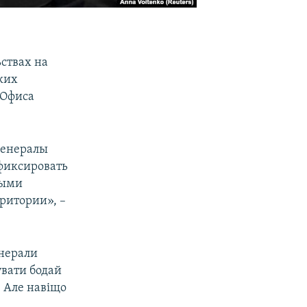
ствах на
ких
 Офиса
генералы
фиксировать
ными
ритории», –
енерали
увати бодай
. Але навіщо