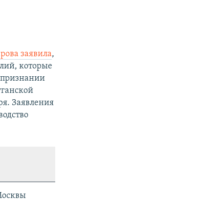
рова заявила
,
алий, которые
о признании
уганской
ря. Заявления
водство
Москвы