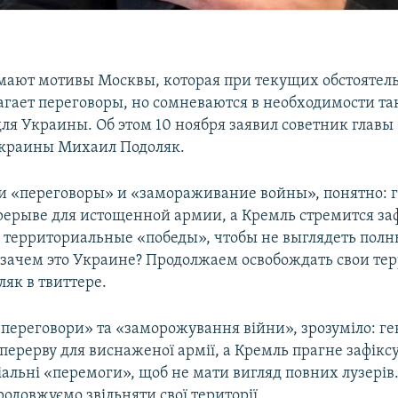
мают мотивы Москвы, которая при текущих обстоятель
агает переговоры, но сомневаются в необходимости та
для Украины. Об этом 10 ноября заявил советник главы
Украины Михаил Подоляк.
и «переговоры» и «замораживание войны», понятно: 
рерыве для истощенной армии, а Кремль стремится за
о территориальные «победы», чтобы не выглядеть пол
 зачем это Украине? Продолжаем освобождать свои тер
як в твиттере.
«переговори» та «заморожування війни», зрозуміло: г
перерву для виснаженої армії, а Кремль прагне зафікс
іальні «перемоги», щоб не мати вигляд повних лузерів
родовжуємо звільняти свої території.