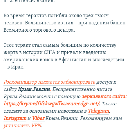
штате Пенсильвания.
Во время терактов погибли около трех тысяч
человек. Большинство из них – при падении башен
Всемирного торгового центра.
Этот теракт стал самым большим по количеству
жертв в истории США и привел к введению
американских войск в Афганистан и впоследствии
– в Ирак.
Роскомнадзор пытается заблокировать
доступ к
сайту
Крым.Реалии
.
Беспрепятственно читать
Крым.Реалии можно с помощью
зеркального сайта:
https://krymrdfifckwgzffw.azureedge.net/
. ​
Также
следите за основными новостями в
Telegram
,
Instagram
и
Viber
Крым.Реалии. Рекомендуем вам
установить
VPN
.