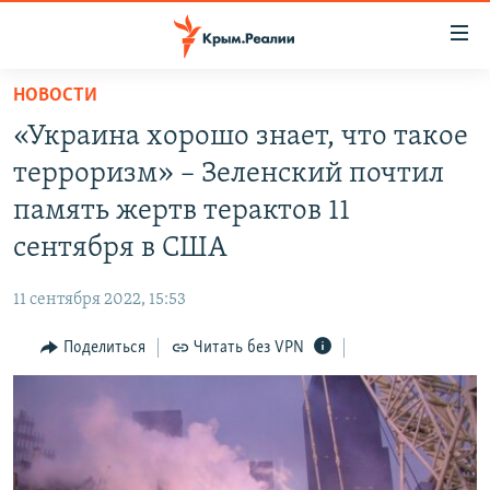
Доступность
ссылки
Вернуться
НОВОСТИ
к
НОВОСТИ
«Украина хорошо знает, что такое
основному
СПЕЦПРОЕКТЫ
содержанию
терроризм» – Зеленский почтил
ВОДА
Вернутся
ГРУЗ 200
память жертв терактов 11
к
ИСТОРИЯ
КАРТА ВОЕННЫХ ОБЪЕКТОВ КРЫМА
сентября в США
главной
ЕЩЕ
11 ЛЕТ ОККУПАЦИИ КРЫМА. 11 ИСТОРИЙ СОПРОТИВЛЕНИЯ
навигации
11 сентября 2022, 15:53
Вернутся
РАДІО СВОБОДА
ИНТЕРАКТИВ
к
Поделиться
Читать без VPN
КАК ОБОЙТИ БЛОКИРОВКУ
ИНФОГРАФИКА
поиску
ТЕЛЕПРОЕКТ КРЫМ.РЕАЛИИ
Українською
СОВЕТЫ ПРАВОЗАЩИТНИКОВ
Qırımtatar
ПРОПАВШИЕ БЕЗ ВЕСТИ