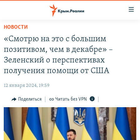
Доступность
ссылки
Вернуться
НОВОСТИ
к
НОВОСТИ
«Смотрю на это с большим
основному
СПЕЦПРОЕКТЫ
содержанию
позитивом, чем в декабре» –
ВОДА
Вернутся
ГРУЗ 200
Зеленский о перспективах
к
ИСТОРИЯ
КАРТА ВОЕННЫХ ОБЪЕКТОВ КРЫМА
получения помощи от США
главной
ЕЩЕ
11 ЛЕТ ОККУПАЦИИ КРЫМА. 11 ИСТОРИЙ СОПРОТИВЛЕНИЯ
навигации
12 января 2024, 19:59
Вернутся
РАДІО СВОБОДА
ИНТЕРАКТИВ
к
Поделиться
Читать без VPN
КАК ОБОЙТИ БЛОКИРОВКУ
ИНФОГРАФИКА
поиску
ТЕЛЕПРОЕКТ КРЫМ.РЕАЛИИ
Українською
СОВЕТЫ ПРАВОЗАЩИТНИКОВ
Qırımtatar
ПРОПАВШИЕ БЕЗ ВЕСТИ