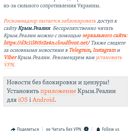
из-за сильного сопротивления Украины.
Роскомнадзор пытается заблокировать
доступ к
сайту
Крым.Реалии
.
Беспрепятственно читать
Крым.Реалии можно с помощью
зеркального сайта:
https://d3c11l8t5r2z4n.cloudfront.net/
Также следите
за основными новостями в
Telegram
,
Instagram
и
Viber
Крым.Реалии. Рекомендуем вам
установить
VPN
.
Новости без блокировки и цензуры!
Установить
приложение
Крым.Реалии
для
iOS
і
Android
.
Поделиться
Читать без VPN
Follow us