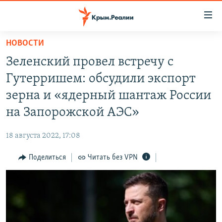
Доступность
ссылки
Вернуться
НОВОСТИ
к
НОВОСТИ
Зеленский провел встречу с
основному
СПЕЦПРОЕКТЫ
содержанию
Гутерришем: обсудили экспорт
ВОДА
Вернутся
ГРУЗ 200
зерна и «ядерный шантаж России
к
ИСТОРИЯ
КАРТА ВОЕННЫХ ОБЪЕКТОВ КРЫМА
на Запорожской АЭС»
главной
ЕЩЕ
11 ЛЕТ ОККУПАЦИИ КРЫМА. 11 ИСТОРИЙ СОПРОТИВЛЕНИЯ
навигации
18 августа 2022, 17:08
Вернутся
РАДІО СВОБОДА
ИНТЕРАКТИВ
к
Поделиться
Читать без VPN
КАК ОБОЙТИ БЛОКИРОВКУ
ИНФОГРАФИКА
поиску
ТЕЛЕПРОЕКТ КРЫМ.РЕАЛИИ
Українською
СОВЕТЫ ПРАВОЗАЩИТНИКОВ
Qırımtatar
ПРОПАВШИЕ БЕЗ ВЕСТИ