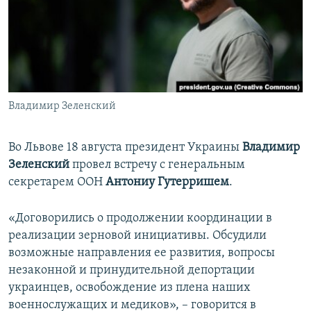
ПРИСОЕДИНЯЙТЕСЬ!
ПОБЕДИТЕЛЕЙ НЕ СУДЯТ?
КРЫМ.НЕПОКОРЕННЫЙ
ELIFBE
УКРАИНСКАЯ ПРОБЛЕМА КРЫМА
Все сайты RFE/RL
Владимир Зеленский
Во Львове 18 августа президент Украины
Владимир
Зеленский
провел встречу с генеральным
секретарем ООН
Антониу Гутерришем
.
«Договорились о продолжении координации в
реализации зерновой инициативы. Обсудили
возможные направления ее развития, вопросы
незаконной и принудительной депортации
украинцев, освобождение из плена наших
военнослужащих и медиков», – говорится в