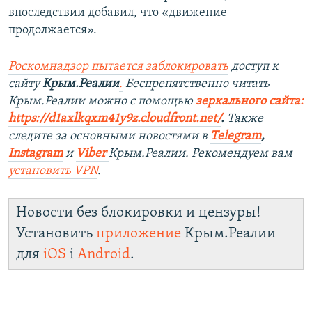
впоследствии добавил, что «движение
продолжается».
Роскомнадзор пытается заблокировать
доступ к
сайту
Крым.Реалии
.
Беспрепятственно читать
Крым.Реалии мож
но с помощью
зеркального сайта:
https://d1axlkqxm41y9z.cloudfront.net/
. ​
Также
следите за основными новостями в
Telegram
,
Instagram
и
Viber
Крым.Реалии. Рекомендуем вам
установить
VPN
.
Новости без блокировки и цензуры!
Установить
приложение
Крым.Реалии
для
iOS
і
Android
.