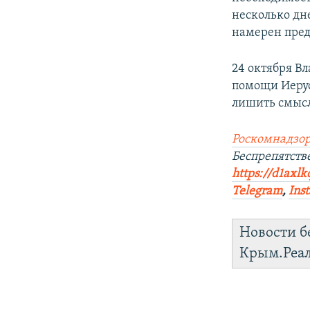
несколько д
намерен пред
24 октября Вл
помощи Иеру
лишить смысл
Роскомнадзор
Беспрепятств
https://d1axlk
Telegram
,
Ins
Новости б
Крым.Реа