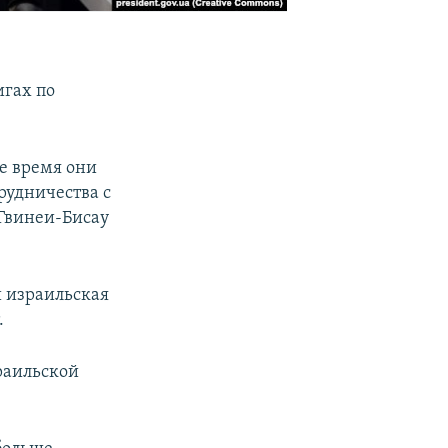
игах по
ее время они
рудничества с
 Гвинеи-Бисау
и израильская
.
раильской