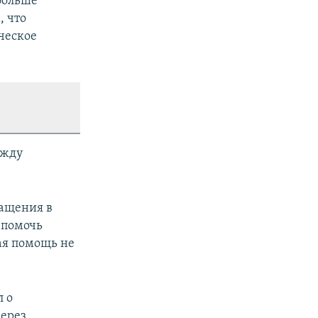
 больше
, что
ческое
ежду
ращения в
 помочь
ая помощь не
 о
через