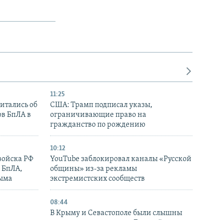
11:25
итались об
США: Трамп подписал указы,
ов БпЛА в
ограничивающие право на
гражданство по рождению
10:12
войска РФ
YouTube заблокировал каналы «Русской
 БпЛА,
общины» из-за рекламы
рыма
экстремистских сообществ
08:44
В Крыму и Севастополе были слышны