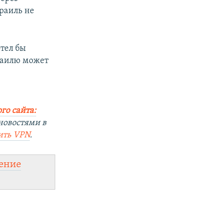
зраиль не
отел бы
раилю может
го сайта:
новостями в
ить
VPN
.
ение