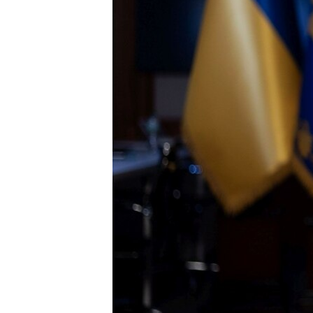
ПОБЕДИТЕЛЕЙ НЕ СУДЯТ?
КРЫМ.НЕПОКОРЕННЫЙ
ELIFBE
УКРАИНСКАЯ ПРОБЛЕМА КРЫМА