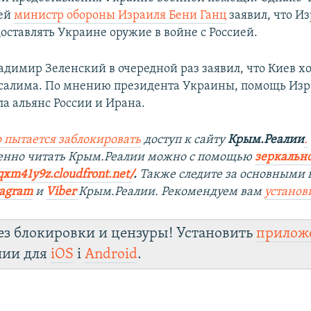
ней
министр обороны Израиля Бени Ганц
заявил, что И
оставлять Украине оружие в войне с Россией.
адимир Зеленский в очередной раз заявил, что Киев х
салима. По мнению президента Украины, помощь Из
а альянс России и Ирана.
 пытается заблокировать
доступ к сайту
Крым.Реалии
.
енно читать Крым.Реалии мож
но с помощью
зеркально
qxm41y9z.cloudfront.net/
. ​
Также следите за основными 
tagra
m
и
Viber
Крым.Реалии. Рекомендуем вам
установ
ез блокировки и цензуры! Установить
прилож
лии для
iOS
і
Android
.