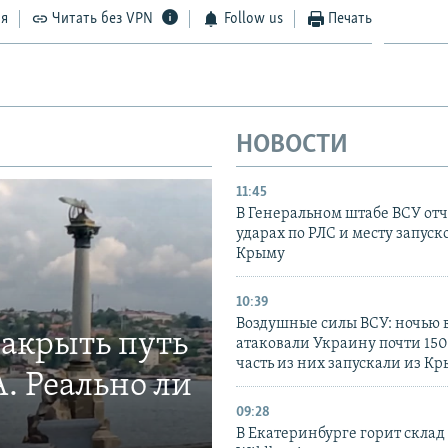
ся
Читать без VPN
Follow us
Печать
НОВОСТИ
11:45
В Генеральном штабе ВСУ отч
ударах по РЛС и месту запуск
Крыму
10:39
Воздушные силы ВСУ: ночью 
закрыть путь
атаковали Украину почти 150
часть из них запускали из К
. Реально ли
09:28
В Екатеринбурге горит склад