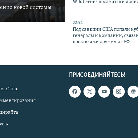
Wildberries после атаки дрон
ление новой системы
22:54
Под санкции США попали ку
генералы и компании, связа
поставками оружия из РФ
ПРИСОЕДИНЯЙТЕСЬ!
и. О нас
омментирования
опирайта
вязь