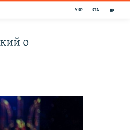
УКР
КТА
кий о