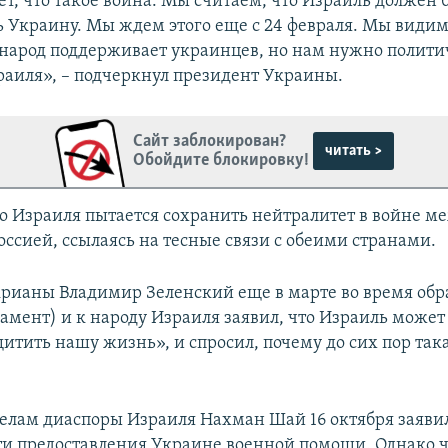
ет, что такое война. Мы считаем, что Израиль должен
 Украину. Мы ждем этого еще с 24 февраля. Мы видим
народ поддерживает украинцев, но нам нужно полити
раиля», – подчеркнул президент Украины.
Сайт заблокирован?
читать >
Обойдите блокировку!
о Израиля пытается сохранить нейтралитет в войне м
оссией, ссылаясь на тесные связи с обеими странами.
рианы Владимир Зеленский еще в марте во время об
ламент) и к народу Израиля заявил, что Израиль может
итить нашу жизнь», и спросил, почему до сих пор так
елам диаспоры Израиля Нахман Шай 16 октября заявил
и предоставления Украине военной помощи. Однако 