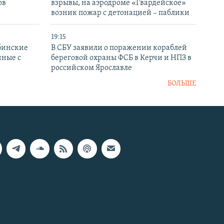
ов
взрывы, на аэродроме «Гвардейское»
возник пожар с детонацией – паблики
19:15
бинские
В СБУ заявили о поражении кораблей
нные с
береговой охраны ФСБ в Керчи и НПЗ в
российском Ярославле
БОЛЬШЕ