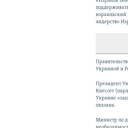
«Израиль зна
поддерживать
израильский 
лидерство Из
Правительств
Украиной и Р
Президент Ук
Кнессет (пар
Украине «защ
оказана.
Министр по д
необходимост