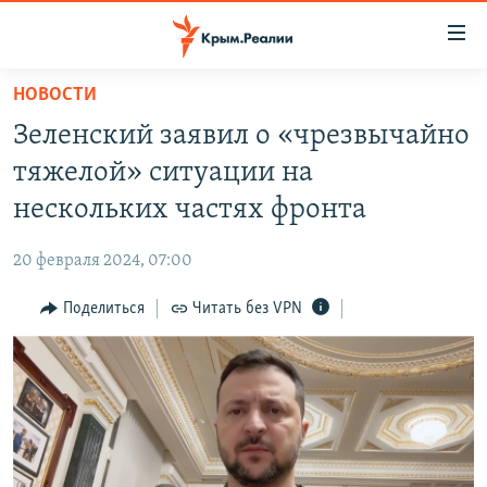
Доступность
ссылки
Вернуться
НОВОСТИ
к
НОВОСТИ
Зеленский заявил о «чрезвычайно
основному
СПЕЦПРОЕКТЫ
содержанию
тяжелой» ситуации на
ВОДА
Вернутся
ГРУЗ 200
нескольких частях фронта
к
ИСТОРИЯ
КАРТА ВОЕННЫХ ОБЪЕКТОВ КРЫМА
главной
20 февраля 2024, 07:00
ЕЩЕ
11 ЛЕТ ОККУПАЦИИ КРЫМА. 11 ИСТОРИЙ СОПРОТИВЛЕНИЯ
навигации
Вернутся
Поделиться
Читать без VPN
РАДІО СВОБОДА
ИНТЕРАКТИВ
к
КАК ОБОЙТИ БЛОКИРОВКУ
ИНФОГРАФИКА
поиску
ТЕЛЕПРОЕКТ КРЫМ.РЕАЛИИ
Українською
СОВЕТЫ ПРАВОЗАЩИТНИКОВ
Qırımtatar
ПРОПАВШИЕ БЕЗ ВЕСТИ