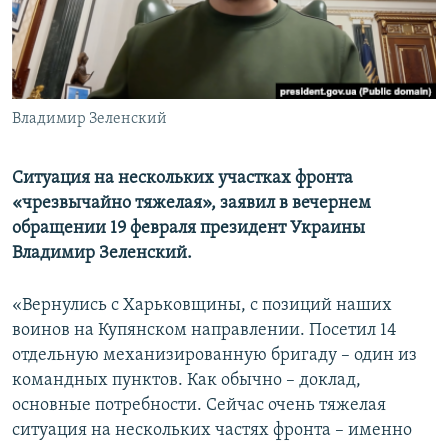
ПРИСОЕДИНЯЙТЕСЬ!
ПОБЕДИТЕЛЕЙ НЕ СУДЯТ?
КРЫМ.НЕПОКОРЕННЫЙ
ELIFBE
Владимир Зеленский
УКРАИНСКАЯ ПРОБЛЕМА КРЫМА
Все сайты RFE/RL
Ситуация на нескольких участках фронта
«чрезвычайно тяжелая», заявил в вечернем
обращении 19 февраля президент Украины
Владимир Зеленский.
«Вернулись с Харьковщины, с позиций наших
воинов на Купянском направлении. Посетил 14
отдельную механизированную бригаду – один из
командных пунктов. Как обычно – доклад,
основные потребности. Сейчас очень тяжелая
ситуация на нескольких частях фронта – именно