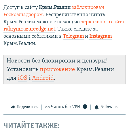
Доступ к сайту
Крым.Реалии
заблокирован
Роскомнадзором.
Беспрепятственно читать
Крым.Реалии можно с помощью
зеркального сайта
:
rukrymr.azureedge.net
.
Также следите за
основными событиями в
Telegram
и
Instagram
Крым.Реалии.
Новости без блокировки и цензуры!
Установить
приложение
Крым.Реалии
для
iOS
і
Android
.
Поделиться
Читать без VPN
Follow us
ЧИТАЙТЕ ТАКЖЕ: