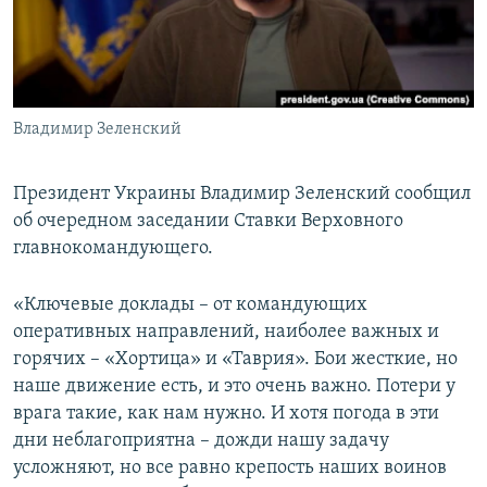
ПРИСОЕДИНЯЙТЕСЬ!
ПОБЕДИТЕЛЕЙ НЕ СУДЯТ?
КРЫМ.НЕПОКОРЕННЫЙ
ELIFBE
Владимир Зеленский
УКРАИНСКАЯ ПРОБЛЕМА КРЫМА
Все сайты RFE/RL
Президент Украины Владимир Зеленский сообщил
об очередном заседании Ставки Верховного
главнокомандующего.
«Ключевые доклады – от командующих
оперативных направлений, наиболее важных и
горячих – «Хортица» и «Таврия». Бои жесткие, но
наше движение есть, и это очень важно. Потери у
врага такие, как нам нужно. И хотя погода в эти
дни неблагоприятна – дожди нашу задачу
усложняют, но все равно крепость наших воинов