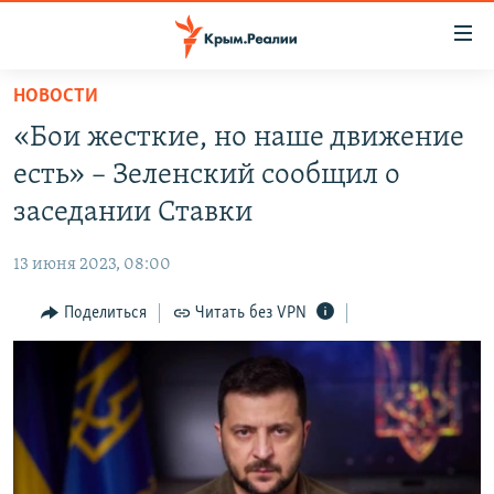
Доступность
ссылки
Вернуться
НОВОСТИ
к
НОВОСТИ
«Бои жесткие, но наше движение
основному
СПЕЦПРОЕКТЫ
содержанию
есть» – Зеленский сообщил о
ВОДА
Вернутся
ГРУЗ 200
заседании Ставки
к
ИСТОРИЯ
КАРТА ВОЕННЫХ ОБЪЕКТОВ КРЫМА
главной
13 июня 2023, 08:00
ЕЩЕ
11 ЛЕТ ОККУПАЦИИ КРЫМА. 11 ИСТОРИЙ СОПРОТИВЛЕНИЯ
навигации
Вернутся
Поделиться
Читать без VPN
РАДІО СВОБОДА
ИНТЕРАКТИВ
к
КАК ОБОЙТИ БЛОКИРОВКУ
ИНФОГРАФИКА
поиску
ТЕЛЕПРОЕКТ КРЫМ.РЕАЛИИ
Українською
СОВЕТЫ ПРАВОЗАЩИТНИКОВ
Qırımtatar
ПРОПАВШИЕ БЕЗ ВЕСТИ