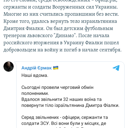
По его словам, среди освобожденных – офицеры,
ПРИСОЕДИНЯЙТЕСЬ!
ПОБЕДИТЕЛЕЙ НЕ СУДЯТ?
сержанты и солдаты Вооруженных сил Украины.
Многие из них считались пропавшими без вести.
КРЫМ.НЕПОКОРЕННЫЙ
Кроме того, удалось вернуть тело израильтянина
ELIFBE
Дмитрия Фиалки. Он был детским футбольным
тренером львовского "Динамо". После начала
УКРАИНСКАЯ ПРОБЛЕМА КРЫМА
российского вторжения в Украину Фиалки пошел
Все сайты RFE/RL
добровольцем на войну и погиб в начале сентября.