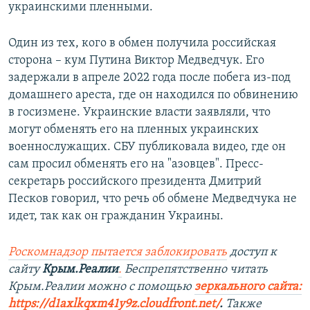
украинскими пленными.
Один из тех, кого в обмен получила российская
сторона – кум Путина Виктор Медведчук. Его
задержали в апреле 2022 года после побега из-под
домашнего ареста, где он находился по обвинению
в госизмене. Украинские власти заявляли, что
могут обменять его на пленных украинских
военнослужащих. СБУ публиковала видео, где он
сам просил обменять его на "азовцев". Пресс-
секретарь российского президента Дмитрий
Песков говорил, что речь об обмене Медведчука не
идет, так как он гражданин Украины.
Роскомнадзор пытается заблокировать
доступ к
сайту
Крым.Реалии
.
Беспрепятственно читать
Крым.Реалии мож
но с помощью
зеркального сайта:
https://d1axlkqxm41y9z.cloudfront.net/
. ​
Также