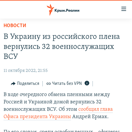
Доступность
ссылки
Вернуться
НОВОСТИ
к
НОВОСТИ
В Украину из российского плена
основному
СПЕЦПРОЕКТЫ
содержанию
вернулись 32 военнослужащих
ВОДА
Вернутся
ГРУЗ 200
ВСУ
к
ИСТОРИЯ
КАРТА ВОЕННЫХ ОБЪЕКТОВ КРЫМА
главной
11 октября 2022, 21:55
ЕЩЕ
11 ЛЕТ ОККУПАЦИИ КРЫМА. 11 ИСТОРИЙ СОПРОТИВЛЕНИЯ
навигации
Вернутся
Поделиться
Читать без VPN
РАДІО СВОБОДА
ИНТЕРАКТИВ
к
В ходе очередного обмена пленными между
КАК ОБОЙТИ БЛОКИРОВКУ
ИНФОГРАФИКА
поиску
Россией и Украиной домой вернулись 32
ТЕЛЕПРОЕКТ КРЫМ.РЕАЛИИ
военнослужащих ВСУ. Об этом
сообщил глава
Українською
Офиса президента Украины
Андрей Ермак.
СОВЕТЫ ПРАВОЗАЩИТНИКОВ
Qırımtatar
ПРОПАВШИЕ БЕЗ ВЕСТИ