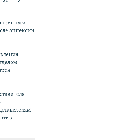
арственным
сле аннексии
авления
тделом
тора
ставителя
о
дставителям
ротив