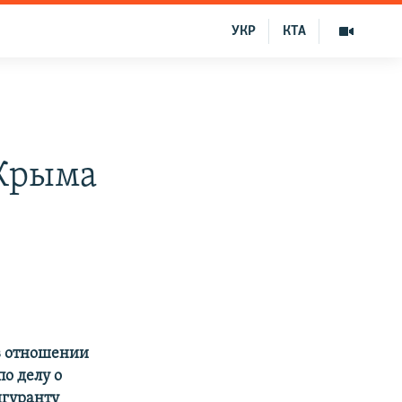
УКР
КТА
 Крыма
в отношении
о делу о
игуранту