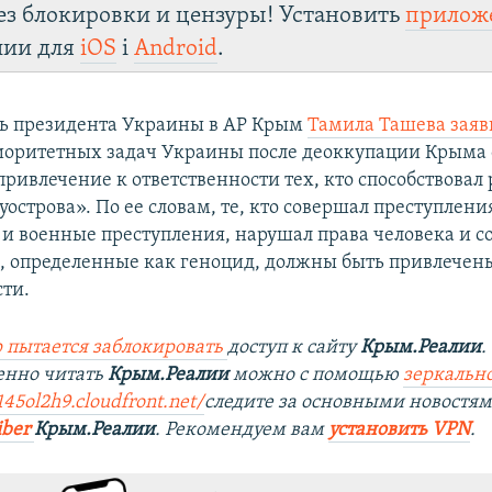
ез блокировки и цензуры! Установить
прилож
лии для
iOS
і
Android
.
ь президента Украины в АР Крым
Тамила Ташева заяв
иоритетных задач Украины после деоккупации Крыма 
привлечение к ответственности тех, кто способствовал
острова». По ее словам, те, кто совершал преступлени
 и военные преступления, нарушал права человека и 
, определенные как геноцид, должны быть привлечен
сти.
 пытается заблокировать
доступ к сайту
Крым.Реалии
.
енно читать
Крым.Реалии
можно с помощью
зеркально
145ol2h9.cloudfront.net/
следите за основными новостя
iber
Крым.Реалии
. Рекомендуем вам
установить VPN
.