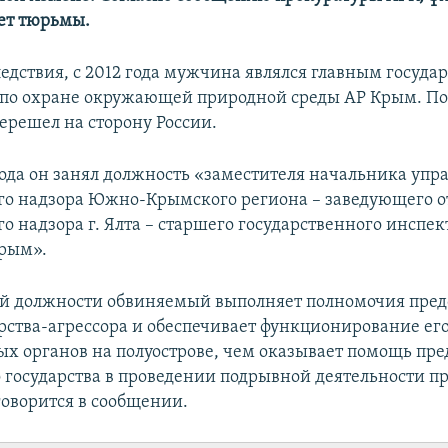
лет тюрьмы.
едствия, с 2012 года мужчина являлся главным госуд
по охране окружающей природной среды АР Крым. По
ерешел на сторону России.
года он занял должность «заместителя начальника упр
го надзора Южно-Крымского региона – заведующего о
о надзора г. Ялта – старшего государственного инспек
Крым».
й должности обвиняемый выполняет полномочия пред
арства-агрессора и обеспечивает функционирование ег
х органов на полуострове, чем оказывает помощь пре
 государства в проведении подрывной деятельности п
говорится в сообщении.