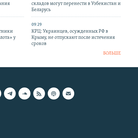
ания
складов могут перенести в Узбекистан и
Беларусь
09:29
отники
КРЦ: Украинцев, осужденных РФ в
лота» у
Крыму, не отпускают после истечения
сроков
БОЛЬШЕ