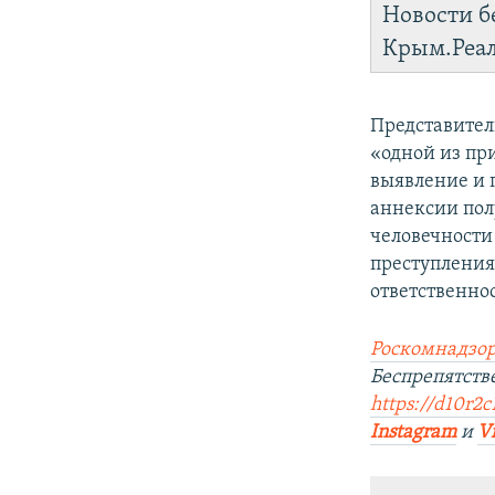
Новости б
Крым.Реа
Представител
«одной из пр
выявление и 
аннексии полу
человечности
преступления
ответственно
Роскомнадзор
Беспрепятств
https://d10r2c
Instagram
и
V