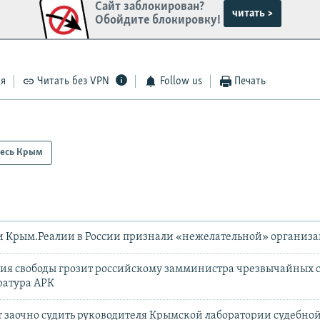
Сайт заблокирован?
читать >
Обойдите блокировку!
ся
Читать без VPN
Follow us
Печать
есь Крым
и Крым.Реалии в России признали «нежелательной» организ
ния свободы грозит российскому замминистра чрезвычайных 
ратура АРК
т заочно судить руководителя Крымской лаборатории судебной