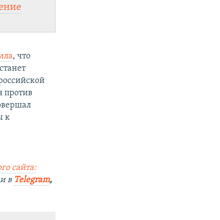
ение
ила
, что
станет
 российской
я против
совершал
ы к
го сайта:
ми в
Telegram
,