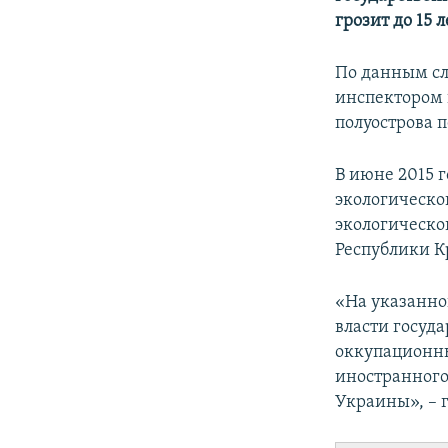
ПОБЕДИТЕЛЕЙ НЕ СУДЯТ?
грозит до 15 
КРЫМ.НЕПОКОРЕННЫЙ
По данным сл
ELIFBE
инспектором 
УКРАИНСКАЯ ПРОБЛЕМА КРЫМА
полуострова п
В июне 2015 
экологическо
экологическог
Республики 
«На указанно
власти госуд
оккупационны
иностранного
Украины», – 