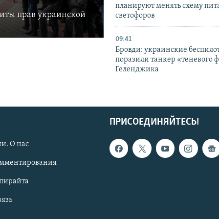
планируют менять схему пит
щиты прав украинской
светофоров
09:41
Бровди: украинские беспил
поразили танкер «теневого ф
Геленджика
ПРИСОЕДИНЯЙТЕСЬ!
и. О нас
омментирования
опирайта
вязь