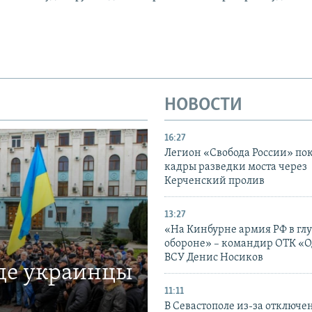
НОВОСТИ
16:27
Легион «Свобода России» по
кадры разведки моста через
Керченский пролив
13:27
«На Кинбурне армия РФ в гл
обороне» – командир ОТК «О
ВСУ Денис Носиков
где украинцы
11:11
В Севастополе из-за отключе