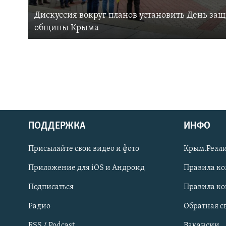
Дискуссия вокруг планов установить День за
общины Крыма
ПОДДЕРЖКА
ИНФО
Українською
Присылайте свои видео и фото
Крым.Реали
Qırımtatar
Приложение для iOS и Андроид
Правила к
Подписаться
Правила к
ПРИСОЕДИНЯЙТЕСЬ!
Радио
Обратная с
RSS / Podcast
Вакансии