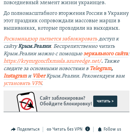
повседневный элемент жизни украинцев.
До полномасштабного вторжения России в Украину
этот праздник сопровождали массовые марши в
вышиванках, которые проходили на выходных.
Роскомнадзор пытается заблокировать
доступ к
сайту
Крым.Реалии
.
Беспрепятственно читать
Крым.Реалии можно с помощью
зеркального сайта
:
https://krymrgoncflxmssla.azureedge.net/
.
Также
следите за основными новостями в
Telegram
,
Instagram
и
Viber
Крым.Реалии. Рекомендуем вам
установить
VPN
.
Сайт заблокирован?
читать >
Обойдите блокировку!
Поделиться
Читать без VPN
Follow us