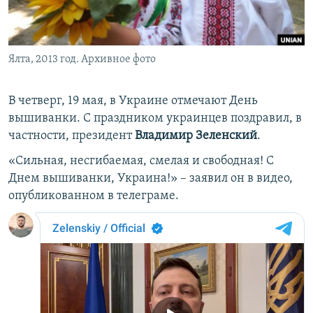
ПРИСОЕДИНЯЙТЕСЬ!
ПОБЕДИТЕЛЕЙ НЕ СУДЯТ?
КРЫМ.НЕПОКОРЕННЫЙ
Ялта, 2013 год. Архивное фото
ELIFBE
УКРАИНСКАЯ ПРОБЛЕМА КРЫМА
В четверг, 19 мая, в Украине отмечают День
Все сайты RFE/RL
вышиванки. С праздником украинцев поздравил, в
частности, президент
Владимир Зеленский
.
«Сильная, несгибаемая, смелая и свободная! С
Днем вышиванки, Украина!» – заявил он в видео,
опубликованном в телеграме.