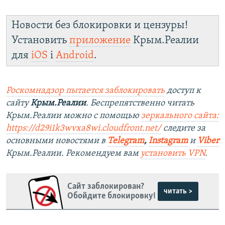
Новости без блокировки и цензуры!
Установить
приложение
Крым.Реалии
для
iOS
і
Android
.
Роскомнадзор пытается заблокировать
доступ к
сайту
Крым.Реалии
. Беспрепятственно читать
Крым.Реалии можно с помощью
зеркального сайта:
https://d29i1k3wvxa8wi.cloudfront.net/
следите за
основными новостями в
Telegram
,
Instagram
и
Viber
Крым.Реалии. Рекомендуем вам
установить VPN
.
Сайт заблокирован?
читать >
Обойдите блокировку!