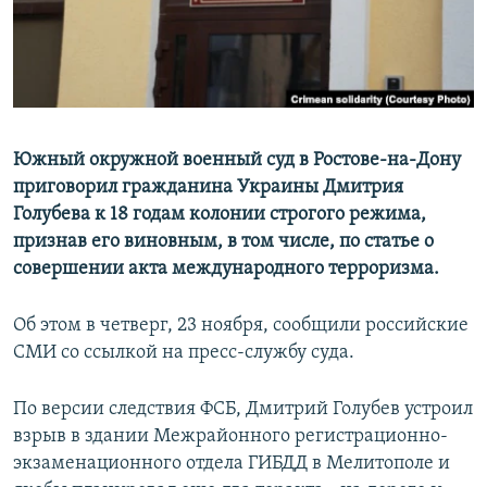
ПРИСОЕДИНЯЙТЕСЬ!
ПОБЕДИТЕЛЕЙ НЕ СУДЯТ?
КРЫМ.НЕПОКОРЕННЫЙ
ELIFBE
УКРАИНСКАЯ ПРОБЛЕМА КРЫМА
Южный окружной военный суд в Ростове-на-Дону
Все сайты RFE/RL
приговорил гражданина Украины Дмитрия
Голубева к 18 годам колонии строгого режима,
признав его виновным, в том числе, по статье о
совершении акта международного терроризма.
Об этом в четверг, 23 ноября, сообщили российские
СМИ со ссылкой на пресс-службу суда.
По версии следствия ФСБ, Дмитрий Голубев устроил
взрыв в здании Межрайонного регистрационно-
экзаменационного отдела ГИБДД в Мелитополе и