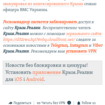
эвакуировал из аннексированного Крыма
семью
офицера ВМС Украины.
Роскомнадзор пытается заблокировать
доступ к
сайту
Крым.Реалии
. Беспрепятственно читать
Крым.Реалии
можно с помощью
зеркального сайта:
https://d32rwu3q176vbq.cloudfront.net/
следите за
основными новостями в
Telegram
,
Instagram
и
Viber
Крым.Реалии
. Рекомендуем вам
установить VPN
.
Новости без блокировки и цензуры!
Установить
приложение
Крым.Реалии
для
iOS
і
Android
.
Поделиться
Читать без VPN
Follow us