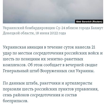
ПРИСОЕДИНЯЙТЕСЬ!
ПОБЕДИТЕЛЕЙ НЕ СУДЯТ?
КРЫМ.НЕПОКОРЕННЫЙ
ELIFBE
Украинский бомбардировщик Су-24 вблизи города Бахмут
УКРАИНСКАЯ ПРОБЛЕМА КРЫМА
Донецкой области, 18 июня 2022 года
Все сайты RFE/RL
Украинская авиация в течение суток нанесла 21
удар по местам сосредоточения российских войск и
шесть по позициям их зенитно-ракетных
комплексов. Об этом сообщает в вечерней сводке
Генеральный штаб Вооруженных сил Украины.
По данным штаба, ракетчики и артиллеристы
поразили шесть российских пунктов управления,
семь районов сосредоточения и состав
боеприпасов.