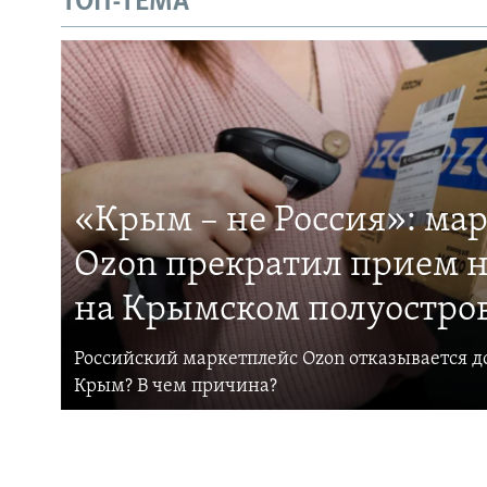
ТОП-ТЕМА
«Крым – не Россия»: ма
Ozon прекратил прием н
на Крымском полуостро
Российский маркетплейс Ozon отказывается до
Крым? В чем причина?