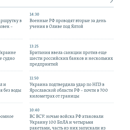
14:30
аршрутку в
Военные РФ проводят вторые за день
овек –
учения в Оливе под Ялтой
13:25
Украине
Британия ввела санкции против еще
е судно
шести российских банков и нескольких
предприятий
11:50
л и
Украина подтвердила удар по НПЗ в
я без воды
Ярославской области РФ – почти в 700
километрах от границы
10:40
ромное
ВС ВСУ: ночью войска РФ атаковали
Украину 100 БпЛА и четырьмя
ракетами, часть из них запускали из