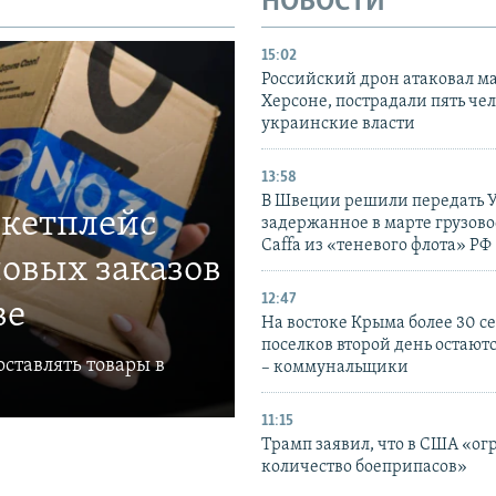
НОВОСТИ
15:02
Российский дрон атаковал м
Херсоне, пострадали пять чел
украинские власти
13:58
В Швеции решили передать 
ркетплейс
задержанное в марте грузово
Caffa из «теневого флота» РФ
овых заказов
12:47
ве
На востоке Крыма более 30 се
поселков второй день остаютс
ставлять товары в
– коммунальщики
11:15
Трамп заявил, что в США «ог
количество боеприпасов»