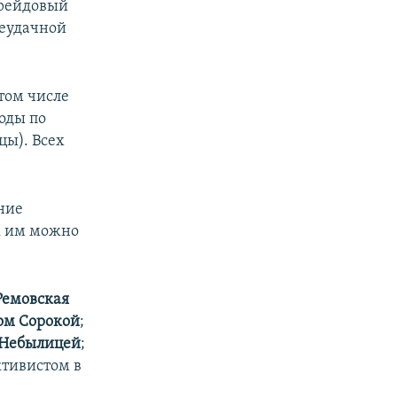
 рейдовый
неудачной
том числе
оды по
цы). Всех
ние
к им можно
Ремовская
ом Сорокой
;
 Небылицей
;
ктивистом в