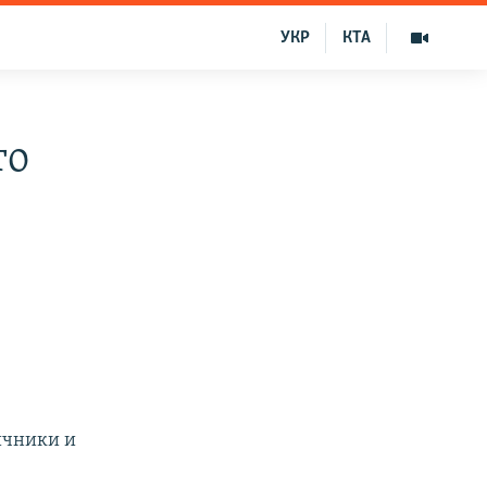
УКР
КТА
то
ичники и