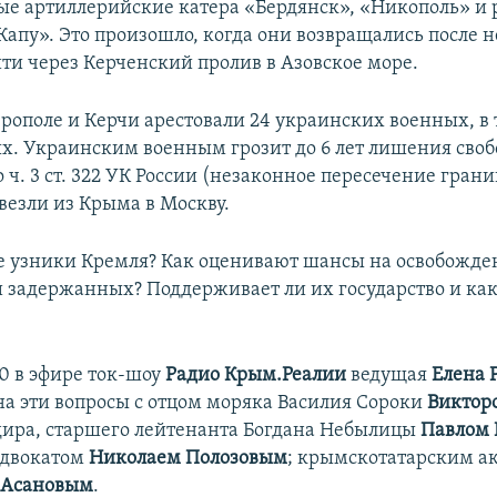
е артиллерийские катера «Бердянск», «Никополь» и
Капу». Это произошло, когда они возвращались после 
ти через Керченский пролив в Азовское море.
рополе и Керчи арестовали 24 украинских военных, в 
х. Украинским военным грозит до 6 лет лишения своб
ч. 3 ст. 322 УК России (незаконное пересечение грани
везли из Крыма в Москву.
е узники Кремля? Как оценивают шансы на освобожде
 задержанных? Поддерживает ли их государство и ка
.40 в эфире ток-шоу
Радио Крым.Реалии
ведущая
Елена 
на эти вопросы с отцом моряка Василия Сороки
Виктор
ира, старшего лейтенанта Богдана Небылицы
Павлом
адвокатом
Николаем Полозовым
; крымскотатарским а
 Асановым
.