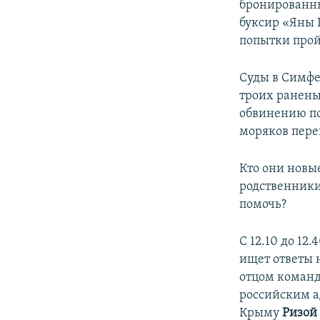
ПОБЕДИТЕЛЕЙ НЕ СУДЯТ?
бронированны
буксир «Яны 
КРЫМ.НЕПОКОРЕННЫЙ
попытки прой
ELIFBE
Суды в Симфе
УКРАИНСКАЯ ПРОБЛЕМА КРЫМА
троих ранены
обвинению по 
моряков пере
Кто они новы
родственники
помочь?
С 12.10 до 12
ищет ответы 
отцом команд
российским 
Крыму
Ризой