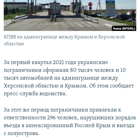
ПРИСОЕДИНЯЙТЕСЬ!
ПОБЕДИТЕЛЕЙ НЕ СУДЯТ?
КРЫМ.НЕПОКОРЕННЫЙ
ELIFBE
КПВВ на админгранице между Крымом и Херсонской
УКРАИНСКАЯ ПРОБЛЕМА КРЫМА
областью
Все сайты RFE/RL
За первый квартал 2021 года украинские
пограничники оформили 80 тысяч человек и 10
тысяч автомобилей на админгранице между
Херсонской областью и Крымом. Об этом сообщает
пресс-служба ведомства.
За этот же период пограничники привлекли к
ответственности 296 человек, нарушивших порядок
въезда в аннексированный Россией Крым и выезда
с полуострова.