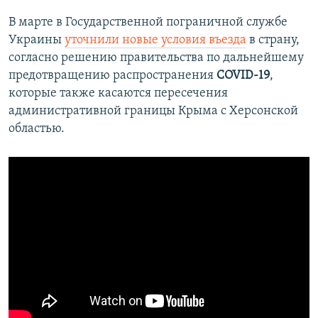
В марте в Государственной пограничной службе
Украины
уточнили новые условия въезда
в страну,
согласно решению правительства по дальнейшему
предотвращению распространения
COVID-19
,
которые также касаются пересечения
административной границы Крыма с Херсонской
областью.