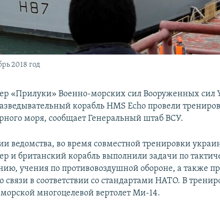
рь 2018 год
ер «Прилуки» Военно-морских сил Вооруженных сил 
азведывательный корабль HMS Echo провели трениров
рного моря, сообщает Генеральный штаб ВСУ.
и ведомства, во время совместной тренировки украи
ер и британский корабль выполнили задачи по тактич
ию, учения по противовоздушной обороне, а также п
о связи в соответствии со стандартами НАТО. В тренир
 морской многоцелевой вертолет Ми-14.