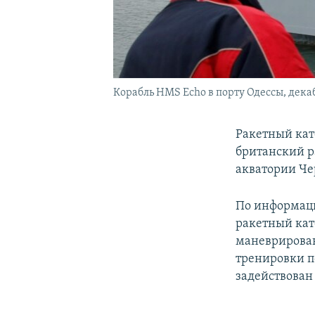
Корабль HMS Echo в порту Одессы, декаб
Ракетный кат
британский р
акватории Че
По информаци
ракетный кат
маневрирован
тренировки п
задействован