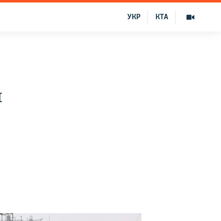
УКР
КТА
й