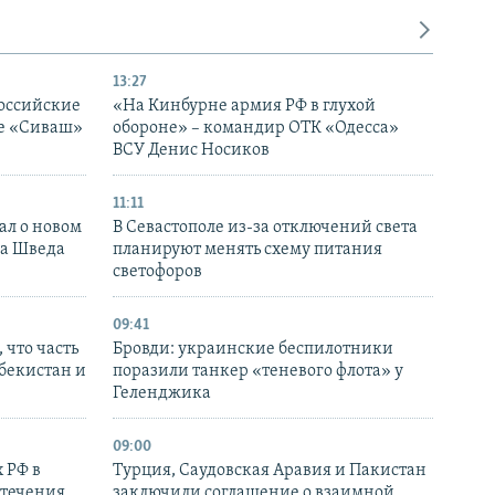
13:27
оссийские
«На Кинбурне армия РФ в глухой
ке «Сиваш»
обороне» – командир ОТК «Одесса»
ВСУ Денис Носиков
11:11
ал о новом
В Севастополе из-за отключений света
ка Шведа
планируют менять схему питания
светофоров
09:41
 что часть
Бровди: украинские беспилотники
збекистан и
поразили танкер «теневого флота» у
Геленджика
09:00
 РФ в
Турция, Саудовская Аравия и Пакистан
стечения
заключили соглашение о взаимной