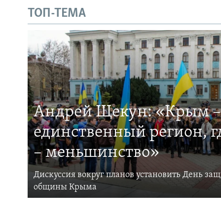
ТОП-ТЕМА
Андрей Щекун: «Крым –
единственный регион, 
– меньшинство»
Дискуссия вокруг планов установить День за
общины Крыма