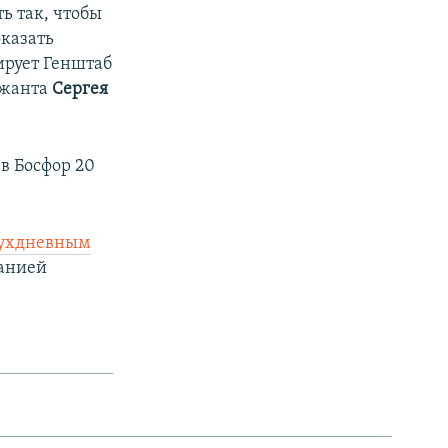
ь так, чтобы
оказать
ирует Генштаб
ржанта
Сергея
в Босфор 20
вухдневным
анией