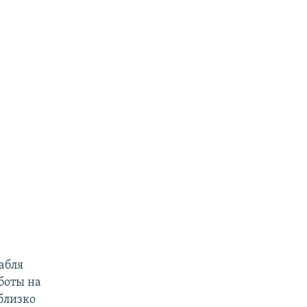
абля
боты на
близко