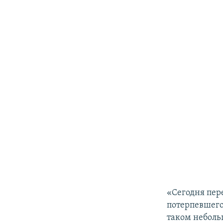
«Сегодня пере
потерпевшего
таком неболь