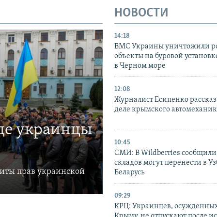
НОВОСТИ
14:18
ВМС Украины уничтожили р
объекты на буровой установ
в Черном море
12:08
Журналист Есипенко рассказ
деле крымского автомехани
где украинцы
10:45
СМИ: В Wildberries сообщили,
складов могут перенести в У
щиты прав украинской
Беларусь
09:29
КРЦ: Украинцев, осужденных
Крыму, не отпускают после и