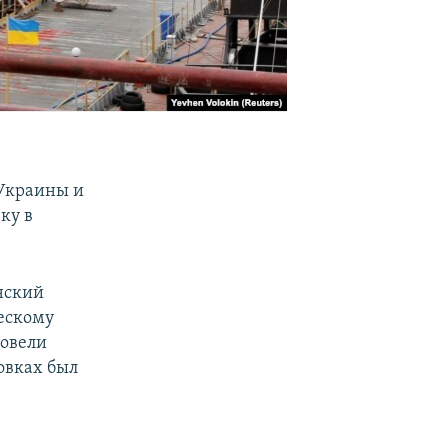
Украины и
ку в
нский
ескому
ровели
овках был