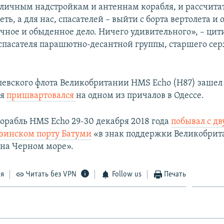
зличным надстройкам и антеннам корабля, и рассчитат
еть, а для нас, спасателей – выйти с борта вертолета и 
чное и обыденное дело. Ничего удивительного», – цит
спасателя парашютно-десантной группы, старшего се
левского флота Великобритании HMS Echo (H87) зашел 
ая
пришвартовался
на одном из причалов в Одессе.
орабль HMS Echo 29-30 декабря 2018 года
побывал с д
узинском порту Батуми
«в знак поддержки Великобрит
 на Черном море».
ся
Читать без VPN
Follow us
Печать