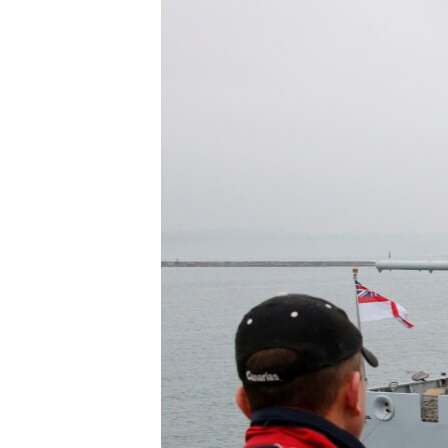
ПОБЕДИТЕЛЕЙ НЕ СУДЯТ?
КРЫМ.НЕПОКОРЕННЫЙ
ELIFBE
УКРАИНСКАЯ ПРОБЛЕМА КРЫМА