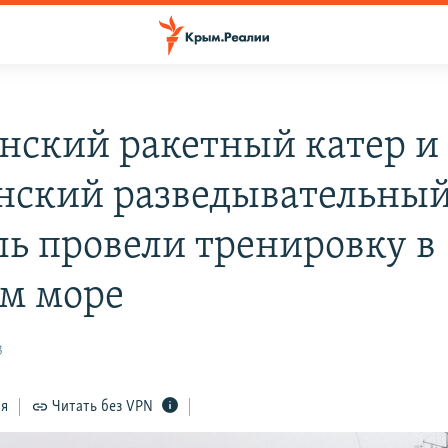
нский ракетный катер и
нский разведывательны
ль провели тренировку в
м море
3
ся
Читать без VPN