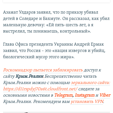
Азамат Улдаров заявил, что по приказу убивал
детей в Соледаре и Бахмуте. Он рассказал, как убил
маленькую девочку: «Ей пять-шесть лет, а я
выстрелил, ты понимаешь, контрольный».
Глава Офиса президента Украины Андрей Ермак
заявил, что Россия – это «нация извергов и убийц,
биологический мусор этого мира».
Роскомнадзор пытается заблокировать
доступ к
сайту
Крым.Реалии
.
Беспрепятственно читать
Крым.Реалии можно с помощью
зеркального сайта:
https://d11rspdyj70a6t.cloudfront.net/
следите за
основными новостями в
Telegram
,
Instagram
и
Viber
Крым.Реалии. Рекомендуем вам
установить VPN
.