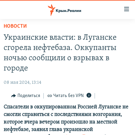
Доступность
ссылки
Вернуться
НОВОСТИ
к
НОВОСТИ
Украинские власти: в Луганске
основному
СПЕЦПРОЕКТЫ
содержанию
сгорела нефтебаза. Оккупанты
ВОДА
Вернутся
ГРУЗ 200
ночью сообщили о взрывах в
к
ИСТОРИЯ
КАРТА ВОЕННЫХ ОБЪЕКТОВ КРЫМА
городе
главной
ЕЩЕ
11 ЛЕТ ОККУПАЦИИ КРЫМА. 11 ИСТОРИЙ СОПРОТИВЛЕНИЯ
навигации
08 мая 2024, 13:14
Вернутся
РАДІО СВОБОДА
ИНТЕРАКТИВ
к
Поделиться
Читать без VPN
КАК ОБОЙТИ БЛОКИРОВКУ
ИНФОГРАФИКА
поиску
Спасатели в оккупированном Россией Луганске не
ТЕЛЕПРОЕКТ КРЫМ.РЕАЛИИ
Українською
смогли справиться с последствиями возгорания,
СОВЕТЫ ПРАВОЗАЩИТНИКОВ
которое вчера вечером произошло на местной
Qırımtatar
нефтебазе, заявил глава украинской
ПРОПАВШИЕ БЕЗ ВЕСТИ