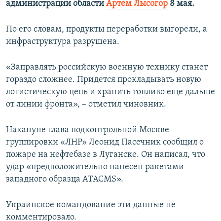
администрации области
Артем Лысогор
8 мая.
ПРИСОЕДИНЯЙТЕСЬ!
ПОБЕДИТЕЛЕЙ НЕ СУДЯТ?
КРЫМ.НЕПОКОРЕННЫЙ
По его словам, продукты переработки выгорели, а
инфраструктура разрушена.
ELIFBE
УКРАИНСКАЯ ПРОБЛЕМА КРЫМА
«Заправлять российскую военную технику станет
Все сайты RFE/RL
гораздо сложнее. Придется прокладывать новую
логистическую цепь и хранить топливо еще дальше
от линии фронта», – отметил чиновник.
Накануне глава подконтрольной Москве
группировки «ЛНР» Леонид Пасечник сообщил о
пожаре на нефтебазе в Луганске. Он написал, что
удар «предположительно нанесен ракетами
западного образца ATACMS».
Украинское командование эти данные не
комментировало.