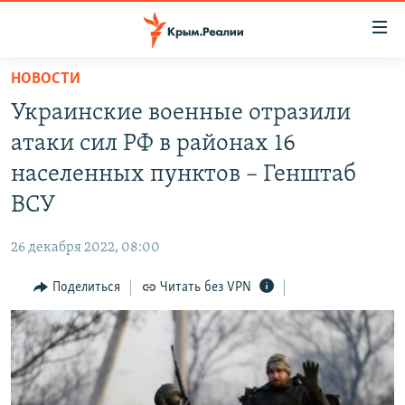
Доступность
ссылки
Вернуться
НОВОСТИ
к
НОВОСТИ
Украинские военные отразили
основному
СПЕЦПРОЕКТЫ
содержанию
атаки сил РФ в районах 16
ВОДА
Вернутся
ГРУЗ 200
населенных пунктов – Генштаб
к
ИСТОРИЯ
КАРТА ВОЕННЫХ ОБЪЕКТОВ КРЫМА
ВСУ
главной
ЕЩЕ
11 ЛЕТ ОККУПАЦИИ КРЫМА. 11 ИСТОРИЙ СОПРОТИВЛЕНИЯ
навигации
26 декабря 2022, 08:00
Вернутся
РАДІО СВОБОДА
ИНТЕРАКТИВ
к
Поделиться
Читать без VPN
КАК ОБОЙТИ БЛОКИРОВКУ
ИНФОГРАФИКА
поиску
ТЕЛЕПРОЕКТ КРЫМ.РЕАЛИИ
Українською
СОВЕТЫ ПРАВОЗАЩИТНИКОВ
Qırımtatar
ПРОПАВШИЕ БЕЗ ВЕСТИ