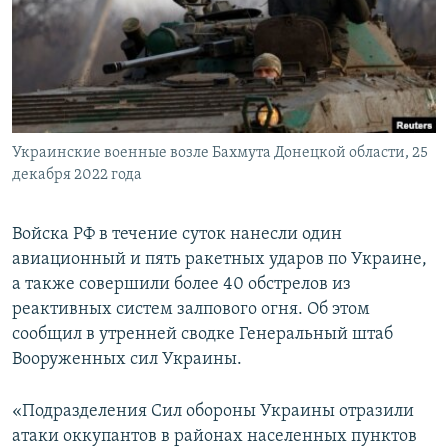
ПРИСОЕДИНЯЙТЕСЬ!
ПОБЕДИТЕЛЕЙ НЕ СУДЯТ?
КРЫМ.НЕПОКОРЕННЫЙ
ELIFBE
УКРАИНСКАЯ ПРОБЛЕМА КРЫМА
Все сайты RFE/RL
Украинские военные возле Бахмута Донецкой области, 25
декабря 2022 года
Войска РФ в течение суток нанесли один
авиационный и пять ракетных ударов по Украине,
а также совершили более 40 обстрелов из
реактивных систем залпового огня. Об этом
сообщил в утренней сводке Генеральный штаб
Вооруженных сил Украины.
«Подразделения Сил обороны Украины отразили
атаки оккупантов в районах населенных пунктов