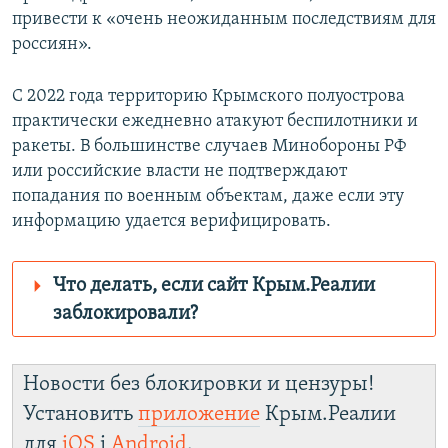
привести к «очень неожиданным последствиям для
россиян».
С 2022 года территорию Крымского полуострова
практически ежедневно атакуют беспилотники и
ракеты. В большинстве случаев Минобороны РФ
или российские власти не подтверждают
попадания по военным объектам, даже если эту
информацию удается верифицировать.
Что делать, если сайт Крым.Реалии
заблокировали?
Роскомнадзор пытается заблокировать
Крым.Реалии
Новости без блокировки и цензуры!
зеркального сайта:
Установить
приложение
Крым.Реалии
https://smarturl.click/zYdJA
для
iOS
і
Android
.