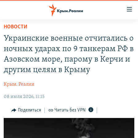
Доступность
ссылки
Вернуться
НОВОСТИ
к
НОВОСТИ
Украинские военные отчитались о
основному
СПЕЦПРОЕКТЫ
содержанию
ночных ударах по 9 танкерам РФ в
ВОДА
Вернутся
ГРУЗ 200
Азовском море, парому в Керчи и
к
ИСТОРИЯ
КАРТА ВОЕННЫХ ОБЪЕКТОВ КРЫМА
другим целям в Крыму
главной
ЕЩЕ
11 ЛЕТ ОККУПАЦИИ КРЫМА. 11 ИСТОРИЙ СОПРОТИВЛЕНИЯ
навигации
Крым. Реалии
Вернутся
РАДІО СВОБОДА
ИНТЕРАКТИВ
к
08 июля 2026, 11:15
КАК ОБОЙТИ БЛОКИРОВКУ
ИНФОГРАФИКА
поиску
Поделиться
Читать без VPN
ТЕЛЕПРОЕКТ КРЫМ.РЕАЛИИ
Українською
СОВЕТЫ ПРАВОЗАЩИТНИКОВ
Qırımtatar
ПРОПАВШИЕ БЕЗ ВЕСТИ