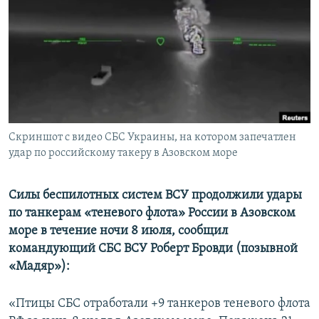
ПРИСОЕДИНЯЙТЕСЬ!
ПОБЕДИТЕЛЕЙ НЕ СУДЯТ?
КРЫМ.НЕПОКОРЕННЫЙ
ELIFBE
УКРАИНСКАЯ ПРОБЛЕМА КРЫМА
Все сайты RFE/RL
Скриншот с видео СБС Украины, на котором запечатлен
удар по российскому такеру в Азовском море
Силы беспилотных систем ВСУ продолжили удары
по танкерам «теневого флота» России в Азовском
море в течение ночи 8 июля, сообщил
командующий СБС ВСУ Роберт Бровди (позывной
«Мадяр»):
«Птицы СБС отработали +9 танкеров теневого флота