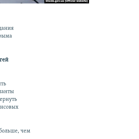
щания
Крыма
гей
ить
ианты
вернуть
ансовых
 больше, чем