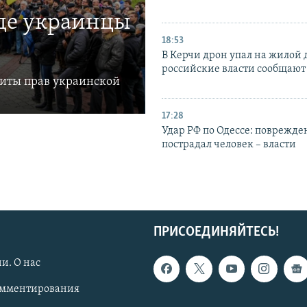
где украинцы
18:53
В Керчи дрон упал на жилой 
российские власти сообщают
щиты прав украинской
17:28
Удар РФ по Одессе: поврежде
пострадал человек – власти
ПРИСОЕДИНЯЙТЕСЬ!
и. О нас
омментирования