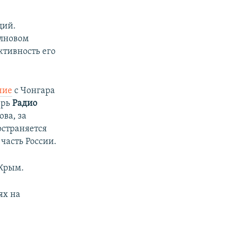
ций.
олновом
ктивность его
ние
с Чонгара
ерь
Радио
ва, за
страняется
асть России.​
Крым.
ях на