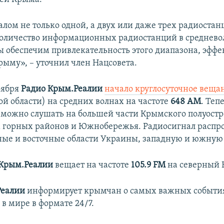
алом не только одной, а двух или даже трех радиостан
оличество информационных радиостанций в среднев
ы обеспечим привлекательность этого диапазона, эффе
рыму», – уточнил член Нацсовета.
оября
Радио Крым.Реалии
начало круглосуточное веща
ой области) на средних волнах на частоте
648 АМ
. Теп
и
можно слушать на большей части Крымского полуостро
горных районов и Южнобережья. Радиосигнал распро
ые и восточные области Украины, западную и южную ч
 Крым.Реалии
вещает на частоте
105.9 FM
на северный 
Реалии
информирует крымчан о самых важных событи
 в мире в формате 24/7.