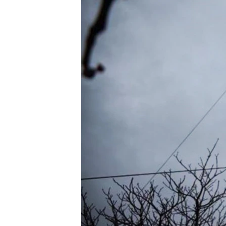
ПОБЕДИТЕЛЕЙ НЕ СУДЯТ?
КРЫМ.НЕПОКОРЕННЫЙ
ELIFBE
УКРАИНСКАЯ ПРОБЛЕМА КРЫМА