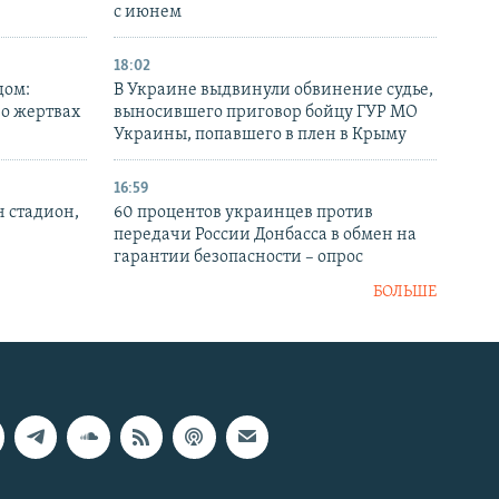
с июнем
18:02
дом:
В Украине выдвинули обвинение судье,
 о жертвах
выносившего приговор бойцу ГУР МО
Украины, попавшего в плен в Крыму
16:59
н стадион,
60 процентов украинцев против
передачи России Донбасса в обмен на
гарантии безопасности – опрос
БОЛЬШЕ