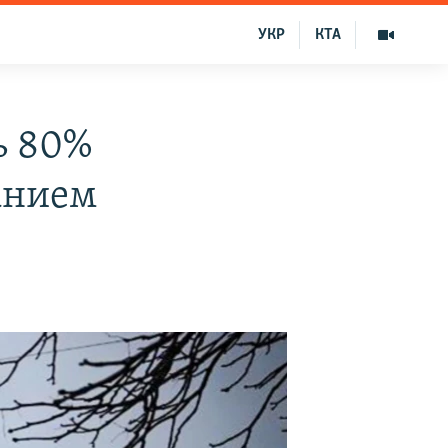
УКР
КТА
ь 80%
анием