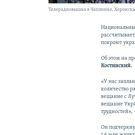
Телерадиовышка в Чаплинке, Херонская
Национальный
рассчитывает
покроют укр
Об этом на п
Костинский.
«У нас запла
количество р
вещание с Луч
вещание Укра
трудностей», 
Он подчеркнул
1,6 млн жите